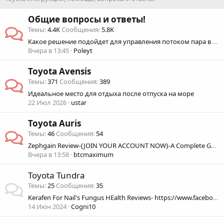
Общие вопросы и ответы!
Темы
4.4K
Сообщения
5.8K
Какое решение подойдет для управления потоком пара в трубах?
Вчера в 13:45
Poleyt
Toyota Avensis
Темы
371
Сообщения
389
Идеальное место для отдыха после отпуска на море
22 Июл 2026
ustar
Toyota Auris
Темы
46
Сообщения
54
Zephgain Review-{JOIN YOUR ACCOUNT NOW}-A Complete Guide to the Zephgain for New Investors!
Вчера в 13:58
btcmaximum
Toyota Tundra
Темы
25
Сообщения
35
Kerafen For Nail's Fungus HEalth Reviews- https://www.facebook.com/TryKerafen/
14 Июн 2024
Cogni10