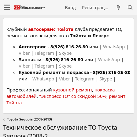
Вход
Регистрация
Клубный
автосервис Тойота
Клуба предлагает ТО,
ремонт и запчасти для авто
Тойота и Лексус
Автосервис
-
8(926) 816-26-80
или |
WhatsApp
|
Viber
|
Telegram
|
Skype
|
Запчасти -
8(926) 816-26-80
или |
WhatsApp
|
Viber
|
Telegram
|
Skype
|
Кузовной ремонт и покраска -
8(926) 816-26-80
или |
WhatsApp
|
Viber
|
Telegram
|
Skype
|
Профессиональный
кузовной ремонт
,
покраска
автомобилей
,
"Экспресс ТО" со скидкой 50%
,
ремонт
Тойота
Toyota Sequoia (2008-2013)
Техническое обслуживание ТО Toyota
Sequoia (2008-2