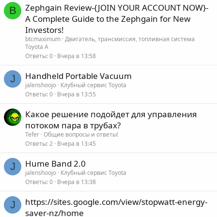
Zephgain Review-{JOIN YOUR ACCOUNT NOW}-
B
A Complete Guide to the Zephgain for New
Investors!
btcmaximum
Двигатель, трансмиссия, топливная система
Toyota A
Ответы
0
Вчера в 13:58
Handheld Portable Vacuum
J
jalenshoojo
Клубный сервис Toyota
Ответы
0
Вчера в 13:55
Какое решение подойдет для управления
потоком пара в трубах?
Tefer
Общие вопросы и ответы!
Ответы
2
Вчера в 13:45
Hume Band 2.0
J
jalenshoojo
Клубный сервис Toyota
Ответы
0
Вчера в 13:38
https://sites.google.com/view/stopwatt-energy-
J
saver-nz/home