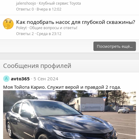
jalenshoojo
Клубный сервис Toyota
Ответы
0
Вчера в 12:02
Как подобрать насос для глубокой скважины?
Poleyt
Общие вопросы и ответы!
Ответы
2
Среда в 23:12
Посмотреть ещё...
Сообщения профилей
avto365
5 Сен 2024
A
Моя
Тойота Карио
. Служит верой и правдой 2 года.