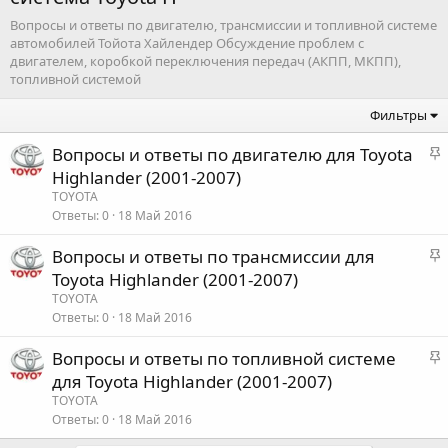
Вопросы и ответы по двигателю, трансмиссии и топливной системе
автомобилей Тойота Хайлендер Обсуждение проблем с
двигателем, коробкой переключения передач (АКПП, МКПП),
топливной системой
Фильтры
З
Вопросы и ответы по двигателю для Toyota
а
Highlander (2001-2007)
к
TOYOTA
р
Ответы
0
18 Май 2016
е
З
Вопросы и ответы по трансмиссии для
п
а
Toyota Highlander (2001-2007)
л
к
е
TOYOTA
р
Ответы
0
18 Май 2016
е
о
З
Вопросы и ответы по топливной системе
п
а
для Toyota Highlander (2001-2007)
л
к
е
TOYOTA
р
Ответы
0
18 Май 2016
е
о