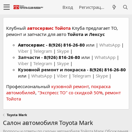
Вход
Регистрация
Клубный
автосервис Тойота
Клуба предлагает ТО,
ремонт и запчасти для авто
Тойота и Лексус
Автосервис
-
8(926) 816-26-80
или |
WhatsApp
|
Viber
|
Telegram
|
Skype
|
Запчасти -
8(926) 816-26-80
или |
WhatsApp
|
Viber
|
Telegram
|
Skype
|
Кузовной ремонт и покраска -
8(926) 816-26-80
или |
WhatsApp
|
Viber
|
Telegram
|
Skype
|
Профессиональный
кузовной ремонт
,
покраска
автомобилей
,
"Экспресс ТО" со скидкой 50%
,
ремонт
Тойота
Toyota Mark
Салон автомобиля Toyota Mark
Вопросы и ответы по салону автомобиля Тойота Марк Обсуждения