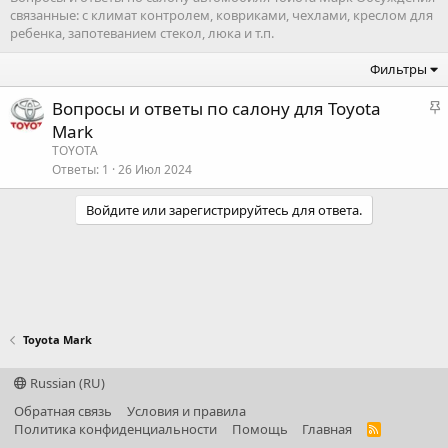
связанные: с климат контролем, ковриками, чехлами, креслом для
ребенка, запотеванием стекол, люка и т.п.
Фильтры
З
Вопросы и ответы по салону для Toyota
а
Mark
к
TOYOTA
р
Ответы
1
26 Июл 2024
е
Войдите или зарегистрируйтесь для ответа.
п
л
е
о
Toyota Mark
Russian (RU)
Обратная связь
Условия и правила
Политика конфиденциальности
Помощь
Главная
R
S