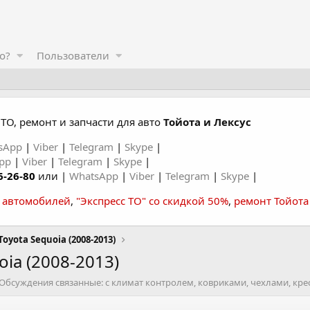
о?
Пользователи
ТО, ремонт и запчасти для авто
Тойота и Лексус
sApp
|
Viber
|
Telegram
|
Skype
|
App
|
Viber
|
Telegram
|
Skype
|
6-26-80
или |
WhatsApp
|
Viber
|
Telegram
|
Skype
|
а автомобилей
,
"Экспресс ТО" со скидкой 50%
,
ремонт Тойота
Toyota Sequoia (2008-2013)
ia (2008-2013)
бсуждения связанные: с климат контролем, ковриками, чехлами, кресл