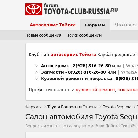
Автосервис Тойота
Форумы
Что новог
Новые сообщения
Поиск сообщений
Клубный
автосервис Тойота
Клуба предлагает 
Автосервис
-
8(926) 816-26-80
или |
What
Запчасти -
8(926) 816-26-80
или |
Whats
Кузовной ремонт и покраска -
8(926) 81
Профессиональный
кузовной ремонт
,
покраск
Форумы
Toyota Вопросы и Ответы
Toyota Sequoia
Салон автомобиля Toyota Sequo
Вопросы и ответы по салону автомобиля Тойота Секвойя О