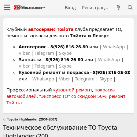
Вход
Регистрация
Клубный
автосервис Тойота
Клуба предлагает ТО,
ремонт и запчасти для авто
Тойота и Лексус
Автосервис
-
8(926) 816-26-80
или |
WhatsApp
|
Viber
|
Telegram
|
Skype
|
Запчасти -
8(926) 816-26-80
или |
WhatsApp
|
Viber
|
Telegram
|
Skype
|
Кузовной ремонт и покраска -
8(926) 816-26-80
или |
WhatsApp
|
Viber
|
Telegram
|
Skype
|
Профессиональный
кузовной ремонт
,
покраска
автомобилей
,
"Экспресс ТО" со скидкой 50%
,
ремонт
Тойота
Toyota Highlander (2001-2007)
Техническое обслуживание ТО Toyota
Highlander (200