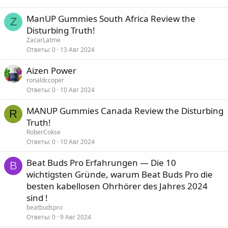
ManUP Gummies South Africa Review the
Z
Disturbing Truth!
ZacarLatme
Ответы
0
13 Авг 2024
Aizen Power
ronaldccoper
Ответы
0
10 Авг 2024
MANUP Gummies Canada Review the Disturbing
R
Truth!
RoberCokse
Ответы
0
10 Авг 2024
Beat Buds Pro Erfahrungen — Die 10
B
wichtigsten Gründe, warum Beat Buds Pro die
besten kabellosen Ohrhörer des Jahres 2024
sind !
beatbudspro
Ответы
0
9 Авг 2024