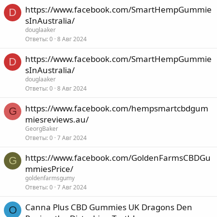
https://www.facebook.com/SmartHempGummie
D
sInAustralia/
douglaaker
Ответы
0
8 Авг 2024
https://www.facebook.com/SmartHempGummie
D
sInAustralia/
douglaaker
Ответы
0
8 Авг 2024
https://www.facebook.com/hempsmartcbdgum
G
miesreviews.au/
GeorgBaker
Ответы
0
7 Авг 2024
https://www.facebook.com/GoldenFarmsCBDGu
G
mmiesPrice/
goldenfarmsgumy
Ответы
0
7 Авг 2024
Canna Plus CBD Gummies UK Dragons Den
O