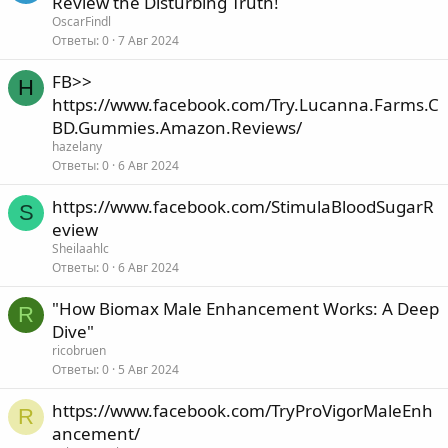
Review the Disturbing Truth!
OscarFindl
Ответы
0
7 Авг 2024
FB>>
H
https://www.facebook.com/Try.Lucanna.Farms.C
BD.Gummies.Amazon.Reviews/
hazelany
Ответы
0
6 Авг 2024
https://www.facebook.com/StimulaBloodSugarR
S
eview
Sheilaahlc
Ответы
0
6 Авг 2024
"How Biomax Male Enhancement Works: A Deep
R
Dive"
ricobruen
Ответы
0
5 Авг 2024
https://www.facebook.com/TryProVigorMaleEnh
R
ancement/