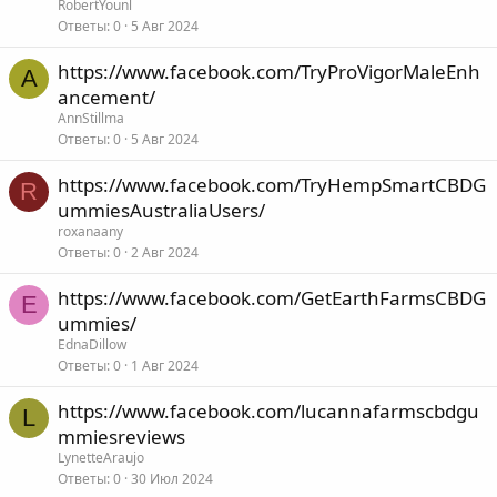
RobertYounl
Ответы
0
5 Авг 2024
https://www.facebook.com/TryProVigorMaleEnh
A
ancement/
AnnStillma
Ответы
0
5 Авг 2024
https://www.facebook.com/TryHempSmartCBDG
R
ummiesAustraliaUsers/
roxanaany
Ответы
0
2 Авг 2024
https://www.facebook.com/GetEarthFarmsCBDG
E
ummies/
EdnaDillow
Ответы
0
1 Авг 2024
https://www.facebook.com/lucannafarmscbdgu
L
mmiesreviews
LynetteAraujo
Ответы
0
30 Июл 2024