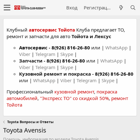
Вход
Регистрация
Клубный
автосервис Тойота
Клуба предлагает ТО,
ремонт и запчасти для авто
Тойота и Лексус
Автосервис
-
8(926) 816-26-80
или |
WhatsApp
|
Viber
|
Telegram
|
Skype
|
Запчасти -
8(926) 816-26-80
или |
WhatsApp
|
Viber
|
Telegram
|
Skype
|
Кузовной ремонт и покраска -
8(926) 816-26-80
или |
WhatsApp
|
Viber
|
Telegram
|
Skype
|
Профессиональный
кузовной ремонт
,
покраска
автомобилей
,
"Экспресс ТО" со скидкой 50%
,
ремонт
Тойота
Toyota Вопросы и Ответы
Toyota Avensis
Помощь, информация по модели Toyota Avensis