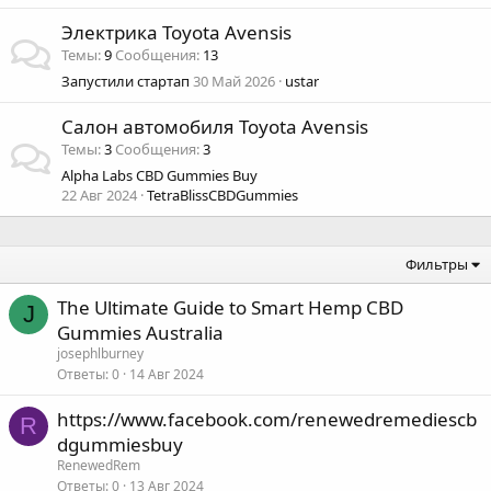
Электрика Toyota Avensis
Темы
9
Сообщения
13
Запустили стартап
30 Май 2026
ustar
Салон автомобиля Toyota Avensis
Темы
3
Сообщения
3
Alpha Labs CBD Gummies Buy
22 Авг 2024
TetraBlissCBDGummies
Фильтры
The Ultimate Guide to Smart Hemp CBD
J
Gummies Australia
josephlburney
Ответы
0
14 Авг 2024
https://www.facebook.com/renewedremediescb
R
dgummiesbuy
RenewedRem
Ответы
0
13 Авг 2024