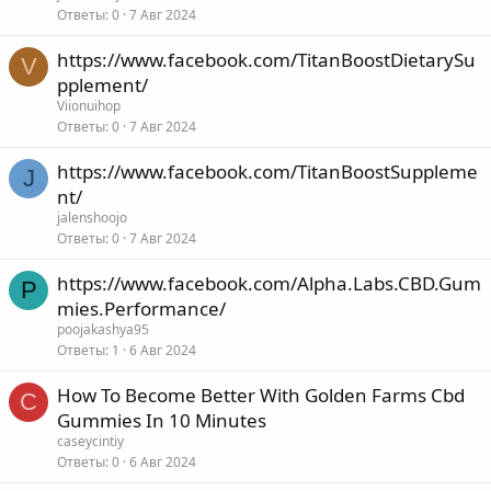
Ответы
0
7 Авг 2024
https://www.facebook.com/TitanBoostDietarySu
V
pplement/
Viionuihop
Ответы
0
7 Авг 2024
https://www.facebook.com/TitanBoostSuppleme
J
nt/
jalenshoojo
Ответы
0
7 Авг 2024
https://www.facebook.com/Alpha.Labs.CBD.Gum
P
mies.Performance/
poojakashya95
Ответы
1
6 Авг 2024
How To Become Better With Golden Farms Cbd
C
Gummies In 10 Minutes
caseycintiy
Ответы
0
6 Авг 2024