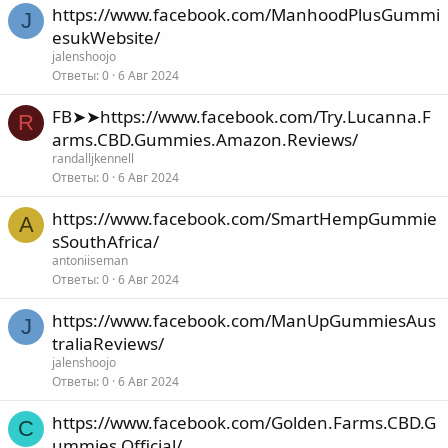
https://www.facebook.com/ManhoodPlusGummi
J
esukWebsite/
jalenshoojo
Ответы
0
6 Авг 2024
FB➤➤https://www.facebook.com/Try.Lucanna.F
R
arms.CBD.Gummies.Amazon.Reviews/
randalljkennell
Ответы
0
6 Авг 2024
https://www.facebook.com/SmartHempGummie
A
sSouthAfrica/
antoniiseman
Ответы
0
6 Авг 2024
https://www.facebook.com/ManUpGummiesAus
J
traliaReviews/
jalenshoojo
Ответы
0
6 Авг 2024
https://www.facebook.com/Golden.Farms.CBD.G
C
ummies.Official/