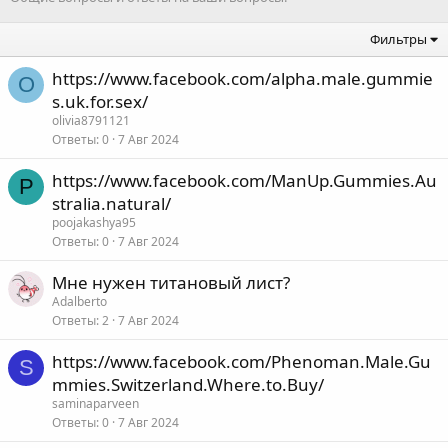
Фильтры
https://www.facebook.com/alpha.male.gummie
O
s.uk.for.sex/
olivia8791121
Ответы
0
7 Авг 2024
https://www.facebook.com/ManUp.Gummies.Au
P
stralia.natural/
poojakashya95
Ответы
0
7 Авг 2024
Мне нужен титановый лист?
Adalberto
Ответы
2
7 Авг 2024
https://www.facebook.com/Phenoman.Male.Gu
S
mmies.Switzerland.Where.to.Buy/
saminaparveen
Ответы
0
7 Авг 2024