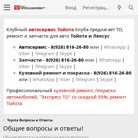
Вход
Регистрация
Клубный
автосервис Тойота
Клуба предлагает ТО,
ремонт и запчасти для авто
Тойота и Лексус
Автосервис
-
8(926) 816-26-80
или |
WhatsApp
|
Viber
|
Telegram
|
Skype
|
Запчасти -
8(926) 816-26-80
или |
WhatsApp
|
Viber
|
Telegram
|
Skype
|
Кузовной ремонт и покраска -
8(926) 816-26-80
или |
WhatsApp
|
Viber
|
Telegram
|
Skype
|
Профессиональный
кузовной ремонт
,
покраска
автомобилей
,
"Экспресс ТО" со скидкой 50%
,
ремонт
Тойота
Toyota Вопросы и Ответы
Общие вопросы и ответы!
Общие вопросы и ответы на ваши вопросы!