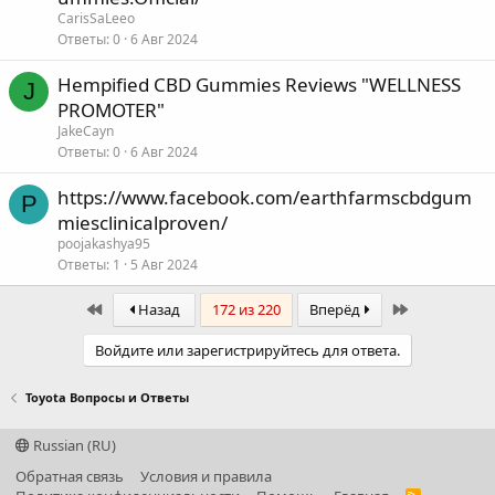
CarisSaLeeo
Ответы
0
6 Авг 2024
Hempified CBD Gummies Reviews "WELLNESS
J
PROMOTER"
JakeCayn
Ответы
0
6 Авг 2024
https://www.facebook.com/earthfarmscbdgum
P
miesclinicalproven/
poojakashya95
Ответы
1
5 Авг 2024
First
Last
Назад
172 из 220
Вперёд
Войдите или зарегистрируйтесь для ответа.
Toyota Вопросы и Ответы
Russian (RU)
Обратная связь
Условия и правила