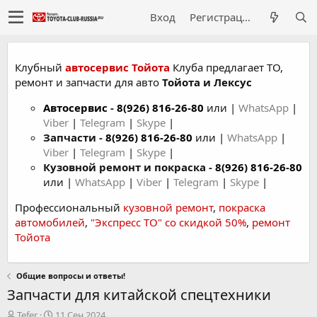
Вход
Регистрация
Клубный
автосервис Тойота
Клуба предлагает ТО,
ремонт и запчасти для авто
Тойота и Лексус
Автосервис
-
8(926) 816-26-80
или |
WhatsApp
|
Viber
|
Telegram
|
Skype
|
Запчасти -
8(926) 816-26-80
или |
WhatsApp
|
Viber
|
Telegram
|
Skype
|
Кузовной ремонт и покраска -
8(926) 816-26-80
или |
WhatsApp
|
Viber
|
Telegram
|
Skype
|
Профессиональный
кузовной ремонт
,
покраска
автомобилей
,
"Экспресс ТО" со скидкой 50%
,
ремонт
Тойота
Общие вопросы и ответы!
Запчасти для китайской спецтехники
А
Д
Tefer
11 Сен 2024