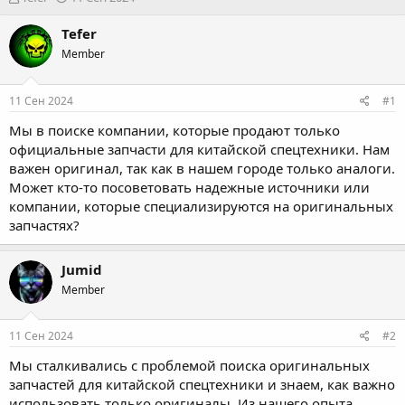
в
а
т
т
Tefer
о
а
Member
р
н
т
а
е
ч
11 Сен 2024
#1
м
а
ы
л
Мы в поиске компании, которые продают только
а
официальные запчасти для китайской спецтехники. Нам
важен оригинал, так как в нашем городе только аналоги.
Может кто-то посоветовать надежные источники или
компании, которые специализируются на оригинальных
запчастях?
Jumid
Member
11 Сен 2024
#2
Мы сталкивались с проблемой поиска оригинальных
запчастей для китайской спецтехники и знаем, как важно
использовать только оригиналы. Из нашего опыта,