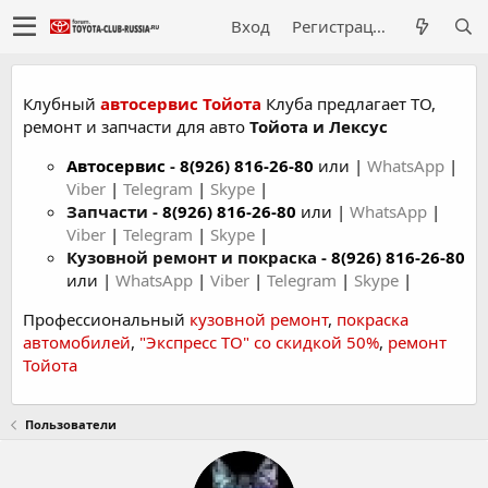
Вход
Регистрация
Клубный
автосервис Тойота
Клуба предлагает ТО,
ремонт и запчасти для авто
Тойота и Лексус
Автосервис
-
8(926) 816-26-80
или |
WhatsApp
|
Viber
|
Telegram
|
Skype
|
Запчасти -
8(926) 816-26-80
или |
WhatsApp
|
Viber
|
Telegram
|
Skype
|
Кузовной ремонт и покраска -
8(926) 816-26-80
или |
WhatsApp
|
Viber
|
Telegram
|
Skype
|
Профессиональный
кузовной ремонт
,
покраска
автомобилей
,
"Экспресс ТО" со скидкой 50%
,
ремонт
Тойота
Пользователи