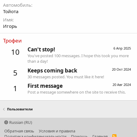
Автомобиль
Тойота
Имя
Игорь
Трофеи
Can't stop!
6 Апр 2025
10
You've posted 100 messages. I hope this took you more
than a day!
Keeps coming back
20 Окт 2024
5
30 messages posted. You must like it here!
First message
20 Авг 2024
1
Post a message somewhere on the site to receive this.
Пользователи
Russian (RU)
Обратная связь
Условия и правила
Политика конфиденциальности
Помощь
Главная
R