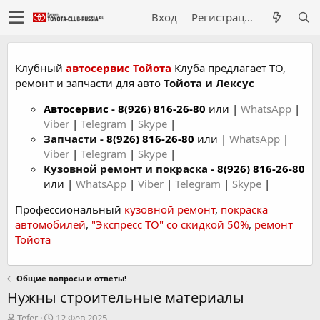
Вход
Регистрация
Клубный
автосервис Тойота
Клуба предлагает ТО,
ремонт и запчасти для авто
Тойота и Лексус
Автосервис
-
8(926) 816-26-80
или |
WhatsApp
|
Viber
|
Telegram
|
Skype
|
Запчасти -
8(926) 816-26-80
или |
WhatsApp
|
Viber
|
Telegram
|
Skype
|
Кузовной ремонт и покраска -
8(926) 816-26-80
или |
WhatsApp
|
Viber
|
Telegram
|
Skype
|
Профессиональный
кузовной ремонт
,
покраска
автомобилей
,
"Экспресс ТО" со скидкой 50%
,
ремонт
Тойота
Общие вопросы и ответы!
Нужны строительные материалы
А
Д
Tefer
12 Фев 2025