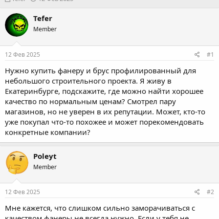
в
а
т
т
Tefer
о
а
Member
р
н
т
а
е
ч
12 Фев 2025
#1
м
а
ы
л
Нужно купить фанеру и брус профилированный для
а
небольшого строительного проекта. Я живу в
Екатеринбурге, подскажите, где можно найти хорошее
качество по нормальным ценам? Смотрел пару
магазинов, но не уверен в их репутации. Может, кто-то
уже покупал что-то похожее и может порекомендовать
конкретные компании?
Poleyt
Member
12 Фев 2025
#2
Мне кажется, что слишком сильно заморачиваться с
качеством фанеры не всегда нужно. Если у тебя не