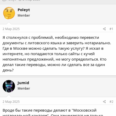
в
а
т
т
Poleyt
о
а
Member
р
н
т
а
е
ч
2 Мар 2025
#1
м
а
ы
л
Я столкнулся с проблемой, необходимо перевести
а
документы с литовского языка и заверить нотариально.
Где в Москве можно сделать такую услугу? Я искал в
интернете, но попадаются только сайты с кучей
непонятных предложений, не могу определиться. Кто
делал такие переводы, можно ли сделать все за один
день?
Jumid
Member
2 Мар 2025
#2
Вроде бы такие переводы делают в "Московской
нотариальной конторе". Они занимаются не только