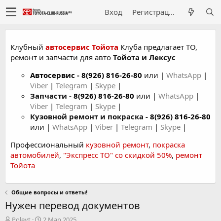
Вход
Регистрация
Клубный
автосервис Тойота
Клуба предлагает ТО,
ремонт и запчасти для авто
Тойота и Лексус
Автосервис
-
8(926) 816-26-80
или |
WhatsApp
|
Viber
|
Telegram
|
Skype
|
Запчасти -
8(926) 816-26-80
или |
WhatsApp
|
Viber
|
Telegram
|
Skype
|
Кузовной ремонт и покраска -
8(926) 816-26-80
или |
WhatsApp
|
Viber
|
Telegram
|
Skype
|
Профессиональный
кузовной ремонт
,
покраска
автомобилей
,
"Экспресс ТО" со скидкой 50%
,
ремонт
Тойота
Общие вопросы и ответы!
Нужен перевод документов
А
Д
Poleyt
2 Мар 2025