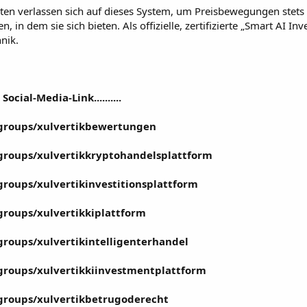
en verlassen sich auf dieses System, um Preisbewegungen stets e
in dem sie sich bieten. Als offizielle, zertifizierte „Smart AI In
nik.
ocial-Media-Link..........
groups/xulvertikbewertungen
groups/xulvertikkryptohandelsplattform
roups/xulvertikinvestitionsplattform
roups/xulvertikkiplattform
roups/xulvertikintelligenterhandel
groups/xulvertikkiinvestmentplattform
groups/xulvertikbetrugoderecht