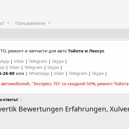
о?
Пользователи
ТО, ремонт и запчасти для авто
Тойота и Лексус
sApp
|
Viber
|
Telegram
|
Skype
|
App
|
Viber
|
Telegram
|
Skype
|
6-26-80
или |
WhatsApp
|
Viber
|
Telegram
|
Skype
|
а автомобилей
,
"Экспресс ТО" со скидкой 50%
,
ремонт Тойота
и ответы!
vertik Bewertungen Erfahrungen, Xulvert