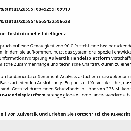
ays/status/2059516845259169919
ays/status/2059516665432596628
ne: Institutionelle Intelligenz
ruch auf eine Genauigkeit von 90,0 % steht eine beeindruckende 
 in dem sie aufkommen, nutzt das System drei speziell entwicke
n Informationsvorsprung
Xulvertik Handelsplattform
verschaff
che Zusammenhänge und technische Chartstrukturen zu einem e
on fundamentaler Sentiment-Analyse, aktuellem makroökonomi
Basis arbeitenden Ausführungs-Engine stellt Xulvertik sicher, dass
ind. Gestützt durch einen Schutzfonds in Höhe von 335 Millione
pto-Handelsplattform
strenge globale Compliance-Standards, bie
il Von Xulvertik Und Erleben Sie Fortschrittliche KI-Markt