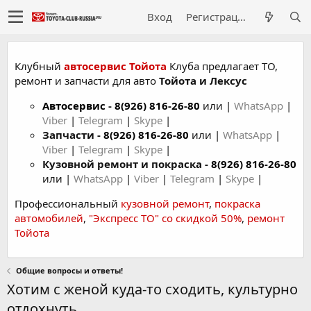
Вход
Регистрация
Клубный
автосервис Тойота
Клуба предлагает ТО,
ремонт и запчасти для авто
Тойота и Лексус
Автосервис
-
8(926) 816-26-80
или |
WhatsApp
|
Viber
|
Telegram
|
Skype
|
Запчасти -
8(926) 816-26-80
или |
WhatsApp
|
Viber
|
Telegram
|
Skype
|
Кузовной ремонт и покраска -
8(926) 816-26-80
или |
WhatsApp
|
Viber
|
Telegram
|
Skype
|
Профессиональный
кузовной ремонт
,
покраска
автомобилей
,
"Экспресс ТО" со скидкой 50%
,
ремонт
Тойота
Общие вопросы и ответы!
Хотим с женой куда-то сходить, культурно
отдохнуть