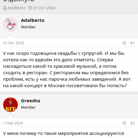
А
Д
Adalberto
31 Окт 2024
в
а
т
т
Adalberto
о
а
Member
р
н
т
а
е
ч
31 Окт 2024
#1
м
а
ы
л
У нас скоро годовщина свадьбы с супругой. И мы бы
а
хотели как-то вдвоём это дело отметить. Сперва
насладиться какой-то красивой музыкой, а потом
сходить в ресторан. С рестораном мы определимся без
проблем, есть у нас парочка любимых заведений. А вот
на какой концерт в Москве посоветовали бы попасть?
Greesha
Member
1 Ноя 2024
#2
У меня почему-то такие мероприятия ассоциируются