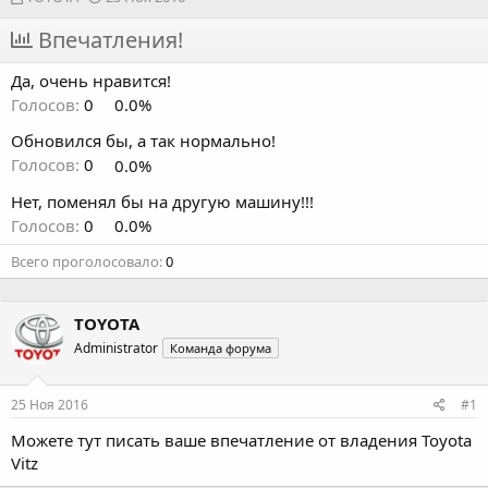
в
а
т
Впечатления!
т
о
а
р
н
Да, очень нравится!
т
а
Голосов:
0
0.0%
е
ч
м
а
Обновился бы, а так нормально!
ы
л
Голосов:
0
0.0%
а
Нет, поменял бы на другую машину!!!
Голосов:
0
0.0%
Всего проголосовало
0
TOYOTA
Administrator
Команда форума
25 Ноя 2016
#1
Можете тут писать ваше впечатление от владения Toyota
Vitz