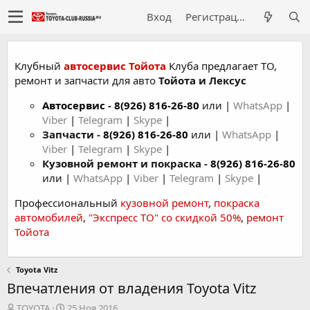
Вход
Регистрация
Клубный
автосервис Тойота
Клуба предлагает ТО,
ремонт и запчасти для авто
Тойота и Лексус
Автосервис
-
8(926) 816-26-80
или |
WhatsApp
|
Viber
|
Telegram
|
Skype
|
Запчасти -
8(926) 816-26-80
или |
WhatsApp
|
Viber
|
Telegram
|
Skype
|
Кузовной ремонт и покраска -
8(926) 816-26-80
или |
WhatsApp
|
Viber
|
Telegram
|
Skype
|
Профессиональный
кузовной ремонт
,
покраска
автомобилей
,
"Экспресс ТО" со скидкой 50%
,
ремонт
Тойота
Toyota Vitz
Впечатления от владения Toyota Vitz
А
Д
TOYOTA
25 Ноя 2016