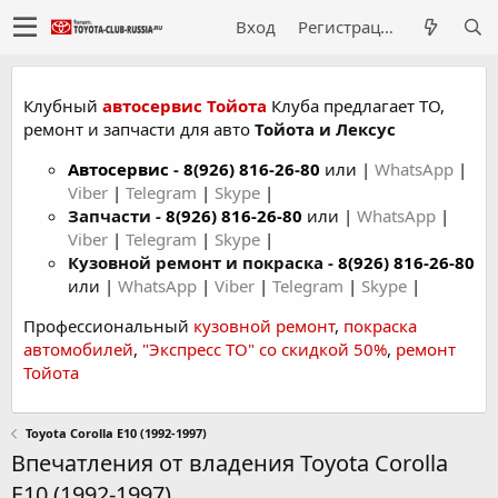
Вход
Регистрация
Клубный
автосервис Тойота
Клуба предлагает ТО,
ремонт и запчасти для авто
Тойота и Лексус
Автосервис
-
8(926) 816-26-80
или |
WhatsApp
|
Viber
|
Telegram
|
Skype
|
Запчасти -
8(926) 816-26-80
или |
WhatsApp
|
Viber
|
Telegram
|
Skype
|
Кузовной ремонт и покраска -
8(926) 816-26-80
или |
WhatsApp
|
Viber
|
Telegram
|
Skype
|
Профессиональный
кузовной ремонт
,
покраска
автомобилей
,
"Экспресс ТО" со скидкой 50%
,
ремонт
Тойота
Toyota Corolla Е10 (1992-1997)
Впечатления от владения Toyota Corolla
Е10 (1992-1997)