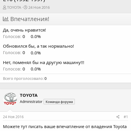
А
Д
TOYOTA
24 Ноя 2016
в
а
т
Впечатления!
т
о
а
р
н
Да, очень нравится!
т
а
Голосов:
0
0.0%
е
ч
м
а
Обновился бы, а так нормально!
ы
л
Голосов:
0
0.0%
а
Нет, поменял бы на другую машину!!!
Голосов:
0
0.0%
Всего проголосовало
0
TOYOTA
Administrator
Команда форума
24 Ноя 2016
#1
Можете тут писать ваше впечатление от владения Toyota