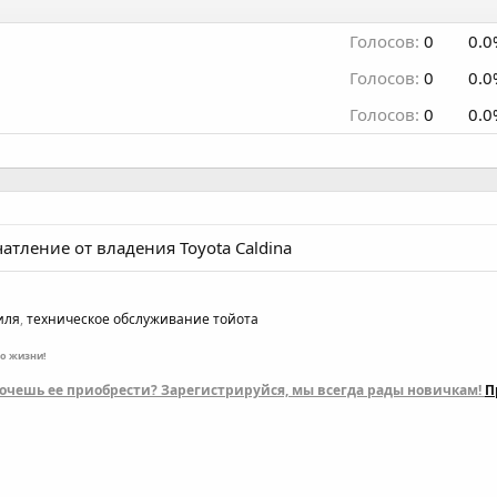
Голосов:
0
0.0
Голосов:
0
0.0
Голосов:
0
0.0
атление от владения Toyota Caldina
иля
,
техническое обслуживание тойота
по жизни!
 хочешь ее приобрести? Зарегистрируйся, мы всегда рады новичкам!
П