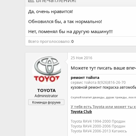
о
а
р
н
Да, очень нравится!
т
а
е
ч
Обновился бы, а так нормально!
м
а
Нет, поменял бы на другую машину!!!
ы
л
а
Всего проголосовало
0
25 Ноя 2016
Можете тут писать ваше впеч
ремонт тойота
сервис тойота 8(926)816-26-70
кузовной ремонт
покраска автомоб
TOYOTA
Administrator
Скупой платит дважды, дурак трижды, лох 
Команда форума
У тебя есть Toyota или может ты
Toyota Club
Toyota RAV4 1994-2000 Продан
Toyota RAV4 2000-2006 Продан
Toyota RAV4 2006-2013 Катаюсь