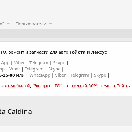
о?
Пользователи
ТО, ремонт и запчасти для авто
Тойота и Лексус
sApp
|
Viber
|
Telegram
|
Skype
|
App
|
Viber
|
Telegram
|
Skype
|
6-26-80
или |
WhatsApp
|
Viber
|
Telegram
|
Skype
|
а автомобилей
,
"Экспресс ТО" со скидкой 50%
,
ремонт Тойота
a Caldina