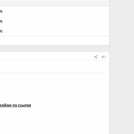
%
%
%
#1
ройди по ссылке