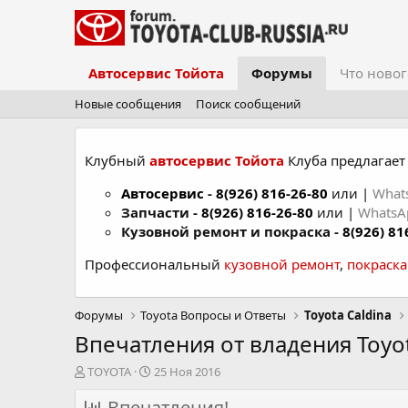
Автосервис Тойота
Форумы
Что новог
Новые сообщения
Поиск сообщений
Клубный
автосервис Тойота
Клуба предлагает 
Автосервис
-
8(926) 816-26-80
или |
What
Запчасти -
8(926) 816-26-80
или |
Whats
Кузовной ремонт и покраска -
8(926) 81
Профессиональный
кузовной ремонт
,
покраск
Форумы
Toyota Вопросы и Ответы
Toyota Caldina
Впечатления от владения Toyot
А
Д
TOYOTA
25 Ноя 2016
в
а
т
Впечатления!
т