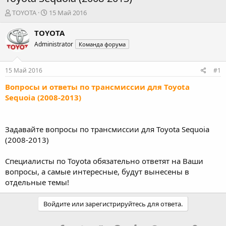
А
Д
TOYOTA
15 Май 2016
в
а
т
т
TOYOTA
о
а
Administrator
Команда форума
р
н
т
а
е
ч
15 Май 2016
#1
м
а
ы
л
Вопросы и ответы по трансмиссии для Toyota
а
Sequoia (2008-2013)
Задавайте вопросы по трансмиссии для Toyota Sequoia
(2008-2013)
Специалисты по Toyota обязательно ответят на Ваши
вопросы, а самые интересные, будут вынесены в
отдельные темы!
Войдите или зарегистрируйтесь для ответа.