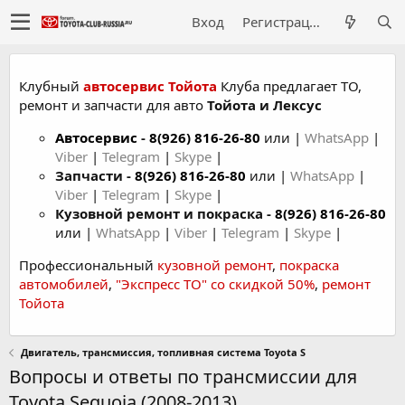
Вход
Регистрация
Клубный
автосервис Тойота
Клуба предлагает ТО,
ремонт и запчасти для авто
Тойота и Лексус
Автосервис
-
8(926) 816-26-80
или |
WhatsApp
|
Viber
|
Telegram
|
Skype
|
Запчасти -
8(926) 816-26-80
или |
WhatsApp
|
Viber
|
Telegram
|
Skype
|
Кузовной ремонт и покраска -
8(926) 816-26-80
или |
WhatsApp
|
Viber
|
Telegram
|
Skype
|
Профессиональный
кузовной ремонт
,
покраска
автомобилей
,
"Экспресс ТО" со скидкой 50%
,
ремонт
Тойота
Двигатель, трансмиссия, топливная система Toyota S
Вопросы и ответы по трансмиссии для
Toyota Sequoia (2008-2013)