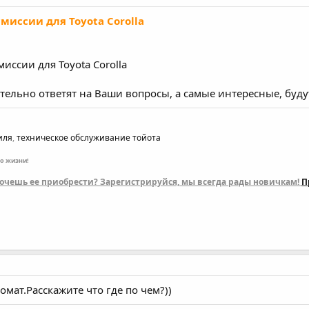
миссии для Toyota Corolla
иссии для Toyota Corolla
ательно ответят на Ваши вопросы, а самые интересные, буд
иля
,
техническое обслуживание тойота
по жизни!
 хочешь ее приобрести? Зарегистрируйся, мы всегда рады новичкам!
П
омат.Расскажите что где по чем?))