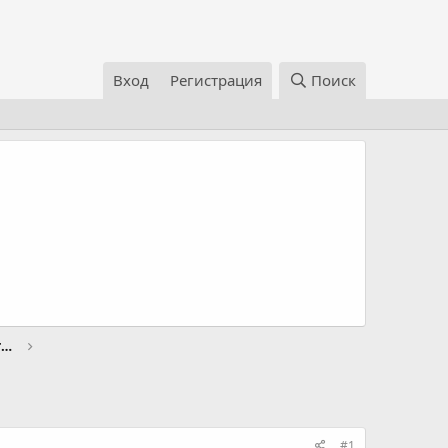
Вход
Регистрация
Поиск
Двигатель, трансмиссия, топливная система Toyota C
#1