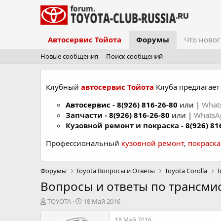
Автосервис Тойота
Форумы
Что новог
Новые сообщения
Поиск сообщений
Клубный
автосервис Тойота
Клуба предлагает 
Автосервис
-
8(926) 816-26-80
или |
What
Запчасти -
8(926) 816-26-80
или |
Whats
Кузовной ремонт и покраска -
8(926) 81
Профессиональный
кузовной ремонт
,
покраск
Форумы
Toyota Вопросы и Ответы
Toyota Corolla
T
Вопросы и ответы по трансмисс
А
Д
TOYOTA
18 Май 2016
в
а
т
т
18 Май 2016