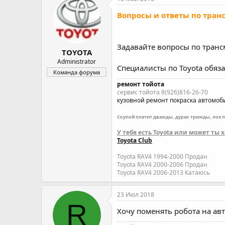
о
а
Вопросы и ответы по транс
р
н
т
а
е
ч
м
а
Задавайте вопросы по трансм
TOYOTA
ы
л
а
Administrator
Специалисты по Toyota обяз
Команда форума
ремонт тойота
сервис тойота 8(926)816-26-70
кузовной ремонт
покраска автомоб
Скупой платит дважды, дурак трижды, лох 
У тебя есть Toyota или может ты
Toyota Club
Toyota RAV4 1994-2000 Продан
Toyota RAV4 2000-2006 Продан
Toyota RAV4 2006-2013 Катаюсь
23 Июл 2018
R
Хочу поменять робота на авт