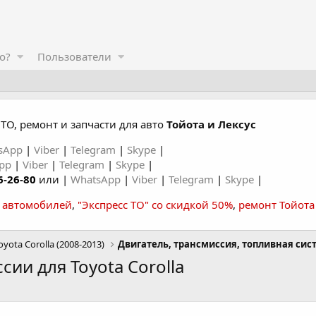
о?
Пользователи
ТО, ремонт и запчасти для авто
Тойота и Лексус
sApp
|
Viber
|
Telegram
|
Skype
|
App
|
Viber
|
Telegram
|
Skype
|
6-26-80
или |
WhatsApp
|
Viber
|
Telegram
|
Skype
|
а автомобилей
,
"Экспресс ТО" со скидкой 50%
,
ремонт Тойота
oyota Corolla (2008-2013)
ии для Toyota Corolla