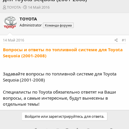
А
Д
TOYOTA
14 Май 2016
в
а
т
т
TOYOTA
о
а
Administrator
Команда форума
р
н
т
а
е
ч
14 Май 2016
#1
м
а
ы
л
Вопросы и ответы по топливной системе для Toyota
а
Sequoia (2001-2008)
Задавайте вопросы по топливной системе для Toyota
Sequoia (2001-2008)
Специалисты по Toyota обязательно ответят на Ваши
вопросы, а самые интересные, будут вынесены в
отдельные темы!
Войдите или зарегистрируйтесь для ответа.