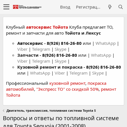
Вход
Регистрация
Клубный
автосервис Тойота
Клуба предлагает ТО,
ремонт и запчасти для авто
Тойота и Лексус
Автосервис
-
8(926) 816-26-80
или |
WhatsApp
|
Viber
|
Telegram
|
Skype
|
Запчасти -
8(926) 816-26-80
или |
WhatsApp
|
Viber
|
Telegram
|
Skype
|
Кузовной ремонт и покраска -
8(926) 816-26-80
или |
WhatsApp
|
Viber
|
Telegram
|
Skype
|
Профессиональный
кузовной ремонт
,
покраска
автомобилей
,
"Экспресс ТО" со скидкой 50%
,
ремонт
Тойота
Двигатель, трансмиссия, топливная система Toyota S
Вопросы и ответы по топливной системе
для Toyota Sequoia (2001-2008)