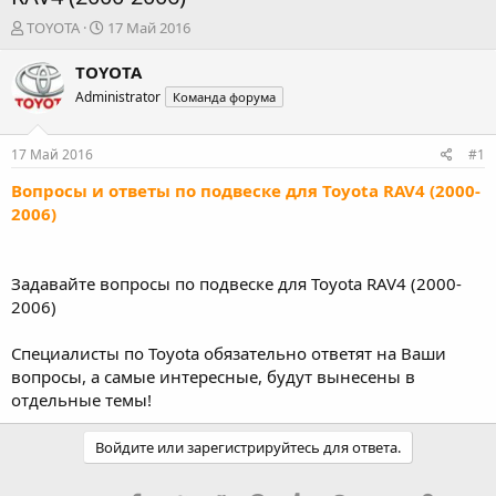
А
Д
TOYOTA
17 Май 2016
в
а
т
т
TOYOTA
о
а
Administrator
Команда форума
р
н
т
а
е
ч
17 Май 2016
#1
м
а
ы
л
Вопросы и ответы по подвеске для Toyota RAV4 (2000-
а
2006)
Задавайте вопросы по подвеске для Toyota RAV4 (2000-
2006)
Специалисты по Toyota обязательно ответят на Ваши
вопросы, а самые интересные, будут вынесены в
отдельные темы!
Войдите или зарегистрируйтесь для ответа.