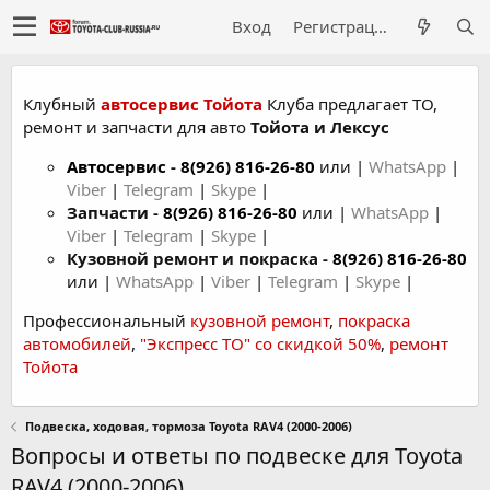
Вход
Регистрация
Клубный
автосервис Тойота
Клуба предлагает ТО,
ремонт и запчасти для авто
Тойота и Лексус
Автосервис
-
8(926) 816-26-80
или |
WhatsApp
|
Viber
|
Telegram
|
Skype
|
Запчасти -
8(926) 816-26-80
или |
WhatsApp
|
Viber
|
Telegram
|
Skype
|
Кузовной ремонт и покраска -
8(926) 816-26-80
или |
WhatsApp
|
Viber
|
Telegram
|
Skype
|
Профессиональный
кузовной ремонт
,
покраска
автомобилей
,
"Экспресс ТО" со скидкой 50%
,
ремонт
Тойота
Подвеска, ходовая, тормоза Toyota RAV4 (2000-2006)
Вопросы и ответы по подвеске для Toyota
RAV4 (2000-2006)