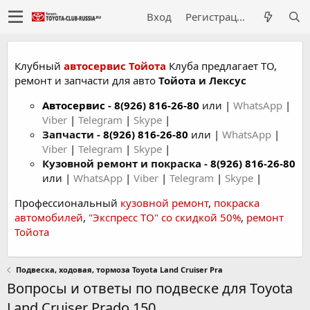
Вход
Регистрация
Клубный
автосервис Тойота
Клуба предлагает ТО,
ремонт и запчасти для авто
Тойота и Лексус
Автосервис
-
8(926) 816-26-80
или |
WhatsApp
|
Viber
|
Telegram
|
Skype
|
Запчасти -
8(926) 816-26-80
или |
WhatsApp
|
Viber
|
Telegram
|
Skype
|
Кузовной ремонт и покраска -
8(926) 816-26-80
или |
WhatsApp
|
Viber
|
Telegram
|
Skype
|
Профессиональный
кузовной ремонт
,
покраска
автомобилей
,
"Экспресс ТО" со скидкой 50%
,
ремонт
Тойота
Подвеска, ходовая, тормоза Toyota Land Cruiser Pra
Вопросы и ответы по подвеске для Toyota
Land Cruiser Prado 150