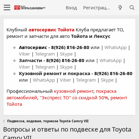
Вход
Регистрация
Клубный
автосервис Тойота
Клуба предлагает ТО,
ремонт и запчасти для авто
Тойота и Лексус
Автосервис
-
8(926) 816-26-80
или |
WhatsApp
|
Viber
|
Telegram
|
Skype
|
Запчасти -
8(926) 816-26-80
или |
WhatsApp
|
Viber
|
Telegram
|
Skype
|
Кузовной ремонт и покраска -
8(926) 816-26-80
или |
WhatsApp
|
Viber
|
Telegram
|
Skype
|
Профессиональный
кузовной ремонт
,
покраска
автомобилей
,
"Экспресс ТО" со скидкой 50%
,
ремонт
Тойота
Подвеска, ходовая, тормоза Toyota Camry VII
Вопросы и ответы по подвеске для Toyota
Camry VII