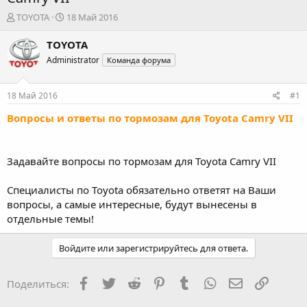
А
Д
TOYOTA
18 Май 2016
в
а
т
т
TOYOTA
о
а
Administrator
Команда форума
р
н
т
а
е
ч
18 Май 2016
#1
м
а
ы
л
Вопросы и ответы по тормозам для Toyota Camry VII
а
Задавайте вопросы по тормозам для Toyota Camry VII
Специалисты по Toyota обязательно ответят на Ваши
вопросы, а самые интересные, будут вынесены в
отдельные темы!
Войдите или зарегистрируйтесь для ответа.
Facebook
Twitter
Reddit
Pinterest
Tumblr
WhatsApp
Электронная
Ссылка
Поделиться: