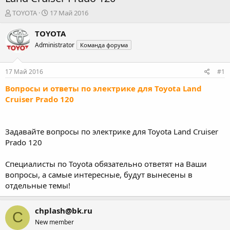
А
Д
TOYOTA
17 Май 2016
в
а
т
т
TOYOTA
о
а
Administrator
Команда форума
р
н
т
а
е
ч
17 Май 2016
#1
м
а
ы
л
Вопросы и ответы по электрике для Toyota Land
а
Cruiser Prado 120
Задавайте вопросы по электрике для Toyota Land Cruiser
Prado 120
Специалисты по Toyota обязательно ответят на Ваши
вопросы, а самые интересные, будут вынесены в
отдельные темы!
chplash@bk.ru
C
New member