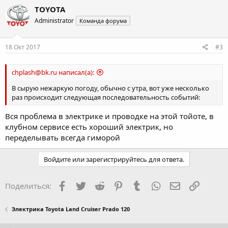
к
TOYOTA
ц
Administrator
Команда форума
и
и
:
18 Окт 2017
#3
chplash@bk.ru написал(а):
В сырую нежаркую погоду, обычно с утра, вот уже несколько
раз происходит следующая последовательность событий:
Вся проблема в электрике и проводке на этой тойоте, в
клубном сервисе есть хороший электрик, но
переделывать всегда гиморой
Войдите или зарегистрируйтесь для ответа.
Facebook
Twitter
Reddit
Pinterest
Tumblr
WhatsApp
Электронная
Ссылка
Поделиться:
Электрика Toyota Land Cruiser Prado 120