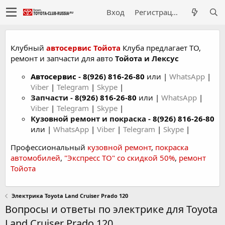
Вход
Регистрация
Клубный
автосервис Тойота
Клуба предлагает ТО,
ремонт и запчасти для авто
Тойота и Лексус
Автосервис
-
8(926) 816-26-80
или |
WhatsApp
|
Viber
|
Telegram
|
Skype
|
Запчасти -
8(926) 816-26-80
или |
WhatsApp
|
Viber
|
Telegram
|
Skype
|
Кузовной ремонт и покраска -
8(926) 816-26-80
или |
WhatsApp
|
Viber
|
Telegram
|
Skype
|
Профессиональный
кузовной ремонт
,
покраска
автомобилей
,
"Экспресс ТО" со скидкой 50%
,
ремонт
Тойота
Электрика Toyota Land Cruiser Prado 120
Вопросы и ответы по электрике для Toyota
Land Cruiser Prado 120