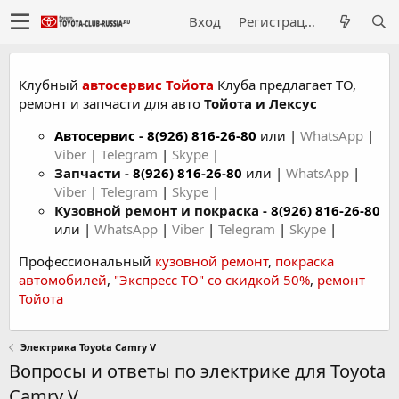
Вход
Регистрация
Клубный
автосервис Тойота
Клуба предлагает ТО,
ремонт и запчасти для авто
Тойота и Лексус
Автосервис
-
8(926) 816-26-80
или |
WhatsApp
|
Viber
|
Telegram
|
Skype
|
Запчасти -
8(926) 816-26-80
или |
WhatsApp
|
Viber
|
Telegram
|
Skype
|
Кузовной ремонт и покраска -
8(926) 816-26-80
или |
WhatsApp
|
Viber
|
Telegram
|
Skype
|
Профессиональный
кузовной ремонт
,
покраска
автомобилей
,
"Экспресс ТО" со скидкой 50%
,
ремонт
Тойота
Электрика Toyota Camry V
Вопросы и ответы по электрике для Toyota
Camry V