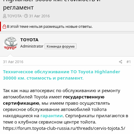
регламент
А
Д
TOYOTA
31 Авг 2016
в
а
В этой теме нельзя размещать новые ответы.
т
т
о
а
р
н
TOYOTA
т
а
Administrator
Команда форума
е
ч
м
а
ы
л
31 Авг 2016
#1
а
Техническое обслуживание ТО Toyota Highlander
30000 км. стоимость и регламент.
Так как наш автосервис по обслуживанию и ремонту
автомобилей Toyota имеет
государственную
сертификацию
, мы имеем право осуществлять
сервисное обслуживание автомобилей тойота
находящиеся на
гарантии
. Сертификаты прилагаются в
теме о клубном сервисном центре тойота.
https://forum.toyota-club-russia.ru/threads/cervis-tojota.5/