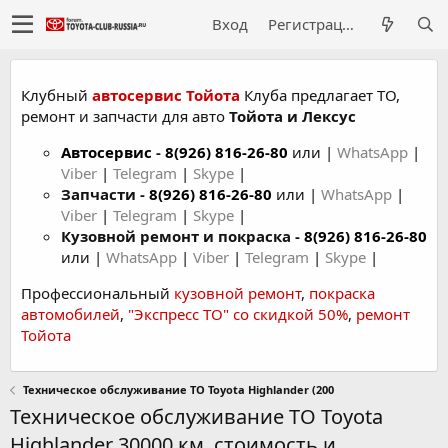
Вход
Регистрация
Клубный
автосервис Тойота
Клуба предлагает ТО,
ремонт и запчасти для авто
Тойота и Лексус
Автосервис
-
8(926) 816-26-80
или |
WhatsApp
|
Viber
|
Telegram
|
Skype
|
Запчасти -
8(926) 816-26-80
или |
WhatsApp
|
Viber
|
Telegram
|
Skype
|
Кузовной ремонт и покраска -
8(926) 816-26-80
или |
WhatsApp
|
Viber
|
Telegram
|
Skype
|
Профессиональный
кузовной ремонт
,
покраска
автомобилей
,
"Экспресс ТО" со скидкой 50%
,
ремонт
Тойота
Техническое обслуживание ТО Toyota Highlander (200
Техническое обслуживание ТО Toyota
Highlander 30000 км. стоимость и