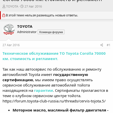
А
Д
TOYOTA
27 Авг 2016
в
а
В этой теме нельзя размещать новые ответы.
т
т
о
а
р
н
TOYOTA
т
а
Administrator
Команда форума
е
ч
м
а
ы
л
27 Авг 2016
#1
а
Техническое обслуживание ТО Toyota Corolla 70000
км. стоимость и регламент.
Так как наш автосервис по обслуживанию и ремонту
автомобилей Toyota имеет
государственную
сертификацию
, мы имеем право осуществлять
сервисное обслуживание автомобилей тойота
находящиеся на
гарантии
. Сертификаты прилагаются в
теме о клубном сервисном центре тойота.
https://forum.toyota-club-russia.ru/threads/cervis-tojota.5/
Моторное масло, масляный фильтр двигателя -