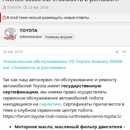
А
Д
TOYOTA
23 Авг 2016
в
а
В этой теме нельзя размещать новые ответы.
т
т
о
а
р
н
TOYOTA
т
а
Administrator
Команда форума
е
ч
м
а
ы
л
23 Авг 2016
#1
а
Техническое обслуживание ТО Toyota Avensis 50000
км. стоимость и регламент.
Так как наш автосервис по обслуживанию и ремонту
автомобилей Toyota имеет
государственную
сертификацию
, мы имеем право осуществлять
сервисное обслуживание автомобилей тойота
находящиеся на
гарантии
. Сертификаты прилагаются в
теме о клубном сервисном центре тойота.
https://forum.toyota-club-russia.ru/threads/cervis-tojota.5/
Моторное масло, масляный фильтр двигателя -