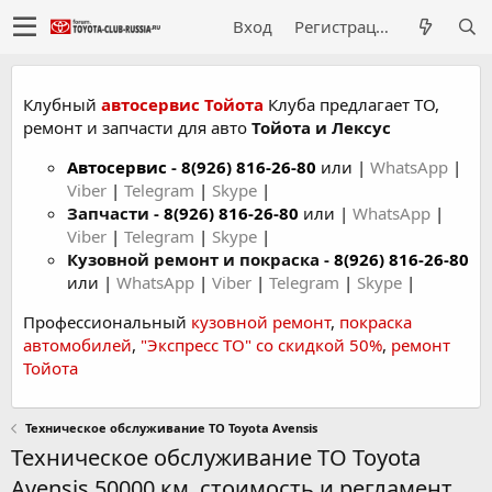
Вход
Регистрация
Клубный
автосервис Тойота
Клуба предлагает ТО,
ремонт и запчасти для авто
Тойота и Лексус
Автосервис
-
8(926) 816-26-80
или |
WhatsApp
|
Viber
|
Telegram
|
Skype
|
Запчасти -
8(926) 816-26-80
или |
WhatsApp
|
Viber
|
Telegram
|
Skype
|
Кузовной ремонт и покраска -
8(926) 816-26-80
или |
WhatsApp
|
Viber
|
Telegram
|
Skype
|
Профессиональный
кузовной ремонт
,
покраска
автомобилей
,
"Экспресс ТО" со скидкой 50%
,
ремонт
Тойота
Техническое обслуживание ТО Toyota Avensis
Техническое обслуживание ТО Toyota
Avensis 50000 км. стоимость и регламент