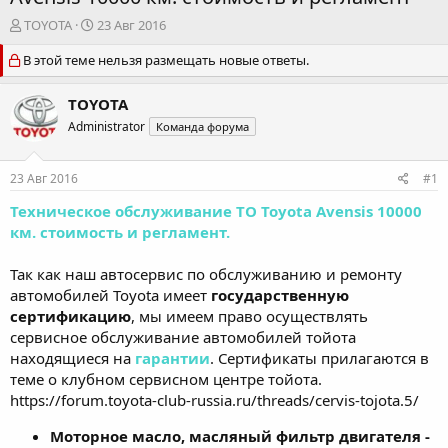
А
Д
TOYOTA
23 Авг 2016
в
а
В этой теме нельзя размещать новые ответы.
т
т
о
а
р
н
TOYOTA
т
а
Administrator
Команда форума
е
ч
м
а
ы
л
23 Авг 2016
#1
а
Техническое обслуживание ТО Toyota Avensis 10000
км. стоимость и регламент.
Так как наш автосервис по обслуживанию и ремонту
автомобилей Toyota имеет
государственную
сертификацию
, мы имеем право осуществлять
сервисное обслуживание автомобилей тойота
находящиеся на
гарантии
. Сертификаты прилагаются в
теме о клубном сервисном центре тойота.
https://forum.toyota-club-russia.ru/threads/cervis-tojota.5/
Моторное масло, масляный фильтр двигателя -