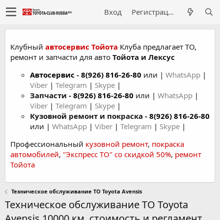
Вход
Регистрация
Клубный
автосервис Тойота
Клуба предлагает ТО,
ремонт и запчасти для авто
Тойота и Лексус
Автосервис
-
8(926) 816-26-80
или |
WhatsApp
|
Viber
|
Telegram
|
Skype
|
Запчасти -
8(926) 816-26-80
или |
WhatsApp
|
Viber
|
Telegram
|
Skype
|
Кузовной ремонт и покраска -
8(926) 816-26-80
или |
WhatsApp
|
Viber
|
Telegram
|
Skype
|
Профессиональный
кузовной ремонт
,
покраска
автомобилей
,
"Экспресс ТО" со скидкой 50%
,
ремонт
Тойота
Техническое обслуживание ТО Toyota Avensis
Техническое обслуживание ТО Toyota
Avensis 10000 км. стоимость и регламент