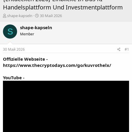
Handelsplattform Und Investmentplattform
А
Д
shape-kapseln
30 Май 2026
в
а
т
т
shape-kapseln
S
о
а
Member
р
н
т
а
е
ч
30 Май 2026
#1
м
а
ы
л
Offizielle Webseite -
а
https://www.thecryptodays.com/go/kuvrothelx/
YouTube -