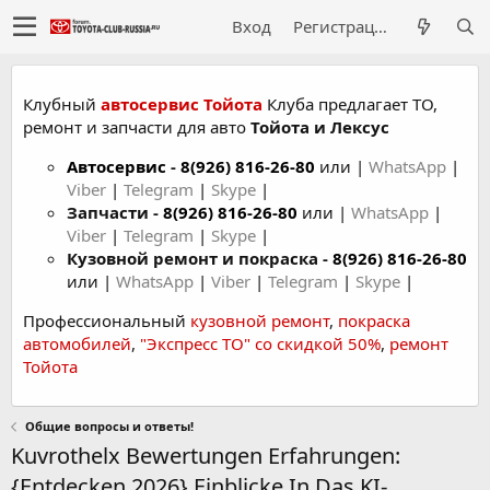
Вход
Регистрация
Клубный
автосервис Тойота
Клуба предлагает ТО,
ремонт и запчасти для авто
Тойота и Лексус
Автосервис
-
8(926) 816-26-80
или |
WhatsApp
|
Viber
|
Telegram
|
Skype
|
Запчасти -
8(926) 816-26-80
или |
WhatsApp
|
Viber
|
Telegram
|
Skype
|
Кузовной ремонт и покраска -
8(926) 816-26-80
или |
WhatsApp
|
Viber
|
Telegram
|
Skype
|
Профессиональный
кузовной ремонт
,
покраска
автомобилей
,
"Экспресс ТО" со скидкой 50%
,
ремонт
Тойота
Общие вопросы и ответы!
Kuvrothelx Bewertungen Erfahrungen:
{Entdecken 2026} Einblicke In Das KI-