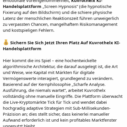
emotionale Voreingenommenheit,
Kuvrothelx KI-
Handelsplattform
„Screen Hypnosis“ (die hypnotische
Fixierung auf den Bildschirm) und die schiere physische
Latenz der menschlichen Reaktionszeit führen unweigerlich
zu verpassten Chancen, mangelhaftem Risikomanagement
und kostspieligen Fehlern.
Sichern Sie Sich Jetzt Ihren Platz Auf Kuvrothelx KI-
Handelsplattform
Hier kommt die ins Spiel – eine hochentwickelte
algorithmische Architektur, die darauf ausgelegt ist, die Art
und Weise, wie Kapital mit Märkten für digitale
Vermögenswerte interagiert, grundlegend zu verändern.
Basierend auf der Kernphilosophie „Scharfe Analyse.
Ausführung, die niemals wartet“, arbeitet Kuvrothelx
vollständig ohne manuelle Eingriffe. Die Plattform überwacht
die Live-Kryptomärkte Tick für Tick und wendet dabei
hochgradig adaptive Strategien mit Sub-Millisekunden-
Präzision an; dies stellt sicher, dass keinerlei manueller
Aufwand erforderlich ist und kein profitables Marktfenster
ungenutzt bleibt.