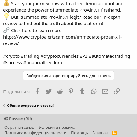
Start your journey now with a free demo account and
experience the power of Immediate ProAir X1 firsthand.
But is Immediate ProAir X1 legit? Read our in-depth
review to find out the truth about this platform!
Click here to learn more:
https://www.cryptoalertscam.com/immediate-proair-x1-
review/
#crypto #trading #cryptocurrencies #AI #automatedtrading
#success #financialfreedom
Войдите или зарегистрируйтесь для ответа.
Facebook
Twitter
Reddit
Pinterest
Tumblr
WhatsApp
Электронная
Ссылка
Поделиться:
Общие вопросы и ответы!
Russian (RU)
Обратная связь
Условия и правила
Политика конфиденциальности
Помощь
Главная
R
S