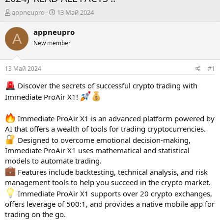
А
Д
appneupro
13 Май 2024
в
а
т
т
appneupro
A
о
а
New member
р
н
т
а
е
ч
13 Май 2024
#1
м
а
ы
л
Discover the secrets of successful crypto trading with
а
Immediate ProAir X1!
Immediate ProAir X1 is an advanced platform powered by
AI that offers a wealth of tools for trading cryptocurrencies.
Designed to overcome emotional decision-making,
Immediate ProAir X1 uses mathematical and statistical
models to automate trading.
Features include backtesting, technical analysis, and risk
management tools to help you succeed in the crypto market.
Immediate ProAir X1 supports over 20 crypto exchanges,
offers leverage of 500:1, and provides a native mobile app for
trading on the go.