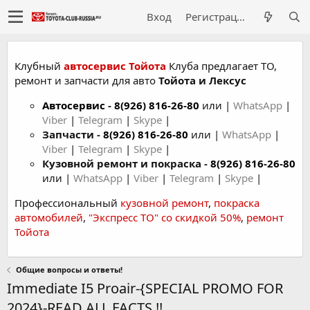
Вход
Регистрация
Клубный
автосервис Тойота
Клуба предлагает ТО,
ремонт и запчасти для авто
Тойота и Лексус
Автосервис
-
8(926) 816-26-80
или |
WhatsApp
|
Viber
|
Telegram
|
Skype
|
Запчасти -
8(926) 816-26-80
или |
WhatsApp
|
Viber
|
Telegram
|
Skype
|
Кузовной ремонт и покраска -
8(926) 816-26-80
или |
WhatsApp
|
Viber
|
Telegram
|
Skype
|
Профессиональный
кузовной ремонт
,
покраска
автомобилей
,
"Экспресс ТО" со скидкой 50%
,
ремонт
Тойота
Общие вопросы и ответы!
Immediate I5 Proair-{SPECIAL PROMO FOR
2024}-READ ALL FACTS !!