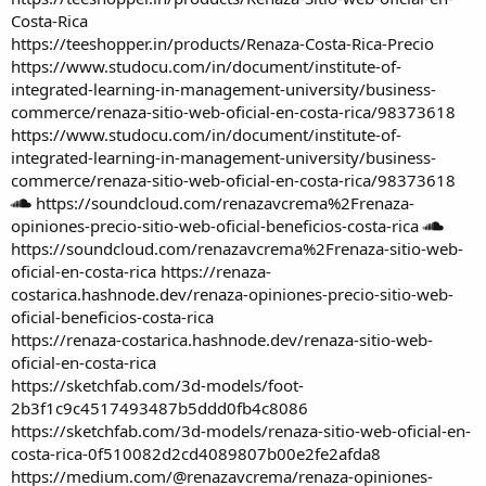
Costa-Rica
https://teeshopper.in/products/Renaza-Costa-Rica-Precio
https://www.studocu.com/in/document/institute-of-
integrated-learning-in-management-university/business-
commerce/renaza-sitio-web-oficial-en-costa-rica/98373618
https://www.studocu.com/in/document/institute-of-
integrated-learning-in-management-university/business-
commerce/renaza-sitio-web-oficial-en-costa-rica/98373618
https://soundcloud.com/renazavcrema%2Frenaza-
opiniones-precio-sitio-web-oficial-beneficios-costa-rica
https://soundcloud.com/renazavcrema%2Frenaza-sitio-web-
oficial-en-costa-rica
https://renaza-
costarica.hashnode.dev/renaza-opiniones-precio-sitio-web-
oficial-beneficios-costa-rica
https://renaza-costarica.hashnode.dev/renaza-sitio-web-
oficial-en-costa-rica
https://sketchfab.com/3d-models/foot-
2b3f1c9c4517493487b5ddd0fb4c8086
https://sketchfab.com/3d-models/renaza-sitio-web-oficial-en-
costa-rica-0f510082d2cd4089807b00e2fe2afda8
https://medium.com/@renazavcrema/renaza-opiniones-