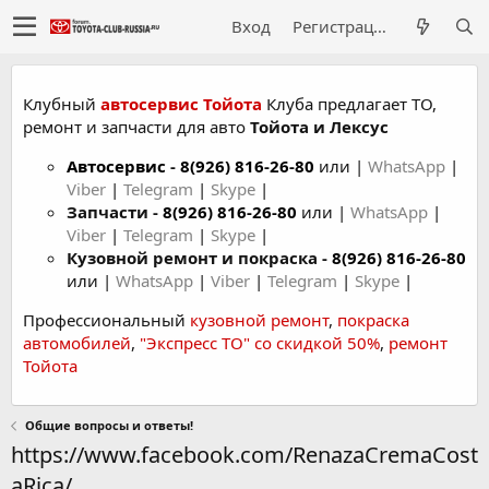
Вход
Регистрация
Клубный
автосервис Тойота
Клуба предлагает ТО,
ремонт и запчасти для авто
Тойота и Лексус
Автосервис
-
8(926) 816-26-80
или |
WhatsApp
|
Viber
|
Telegram
|
Skype
|
Запчасти -
8(926) 816-26-80
или |
WhatsApp
|
Viber
|
Telegram
|
Skype
|
Кузовной ремонт и покраска -
8(926) 816-26-80
или |
WhatsApp
|
Viber
|
Telegram
|
Skype
|
Профессиональный
кузовной ремонт
,
покраска
автомобилей
,
"Экспресс ТО" со скидкой 50%
,
ремонт
Тойота
Общие вопросы и ответы!
https://www.facebook.com/RenazaCremaCost
aRica/