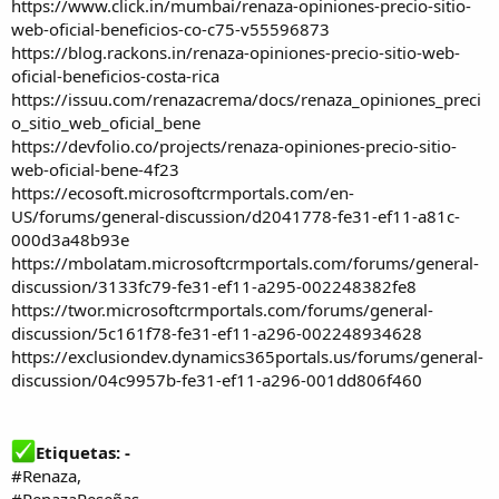
https://www.click.in/mumbai/renaza-opiniones-precio-sitio-
web-oficial-beneficios-co-c75-v55596873
https://blog.rackons.in/renaza-opiniones-precio-sitio-web-
oficial-beneficios-costa-rica
https://issuu.com/renazacrema/docs/renaza_opiniones_preci
o_sitio_web_oficial_bene
https://devfolio.co/projects/renaza-opiniones-precio-sitio-
web-oficial-bene-4f23
https://ecosoft.microsoftcrmportals.com/en-
US/forums/general-discussion/d2041778-fe31-ef11-a81c-
000d3a48b93e
https://mbolatam.microsoftcrmportals.com/forums/general-
discussion/3133fc79-fe31-ef11-a295-002248382fe8
https://twor.microsoftcrmportals.com/forums/general-
discussion/5c161f78-fe31-ef11-a296-002248934628
https://exclusiondev.dynamics365portals.us/forums/general-
discussion/04c9957b-fe31-ef11-a296-001dd806f460
Etiquetas: -
#Renaza,
#RenazaReseñas,