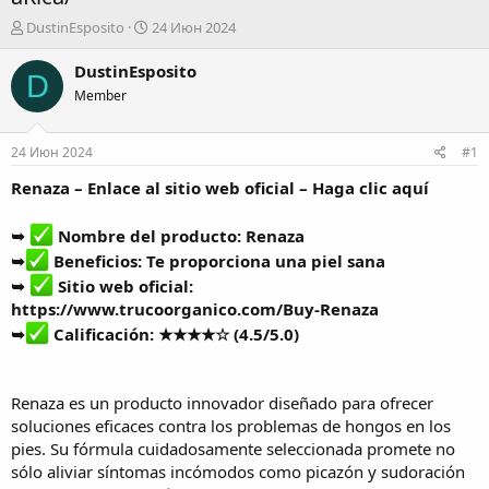
А
Д
DustinEsposito
24 Июн 2024
в
а
т
т
DustinEsposito
D
о
а
Member
р
н
т
а
е
ч
24 Июн 2024
#1
м
а
ы
л
Renaza – Enlace al sitio web oficial – Haga clic aquí
а
➥
Nombre del producto:
Renaza
➥
Beneficios: Te proporciona una piel sana
➥
Sitio web oficial:
https://www.trucoorganico.com/Buy-Renaza
➥
Calificación: ★★★★☆ (4.5/5.0)
Renaza
es un producto innovador diseñado para ofrecer
soluciones eficaces contra los problemas de hongos en los
pies. Su fórmula cuidadosamente seleccionada promete no
sólo aliviar síntomas incómodos como picazón y sudoración