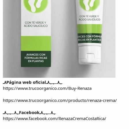
٨ـPágina web oficialﮩ٨ـﮩﮩ٨ـ
https://www.trucoorganico.com/Buy-Renaza
https://www.trucoorganico.com/producto/renaza-crema/
ﮩ٨ـﮩﮩ٨ـFacebookﮩ٨ـﮩﮩ٨ـ
https://www.facebook.com/RenazaCremaCostaRica/