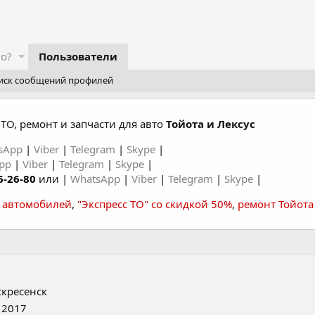
го?
Пользователи
иск сообщений профилей
ТО, ремонт и запчасти для авто
Тойота и Лексус
sApp
|
Viber
|
Telegram
|
Skype
|
App
|
Viber
|
Telegram
|
Skype
|
6-26-80
или |
WhatsApp
|
Viber
|
Telegram
|
Skype
|
а автомобилей
,
"Экспресс ТО" со скидкой 50%
,
ремонт Тойота
скресенск
 2017