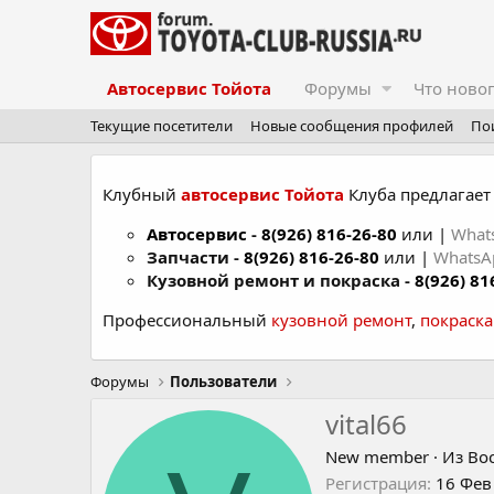
Автосервис Тойота
Форумы
Что ново
Текущие посетители
Новые сообщения профилей
По
Клубный
автосервис Тойота
Клуба предлагает 
Автосервис
-
8(926) 816-26-80
или |
What
Запчасти -
8(926) 816-26-80
или |
Whats
Кузовной ремонт и покраска -
8(926) 81
Профессиональный
кузовной ремонт
,
покраск
Форумы
Пользователи
vital66
New member
·
Из
Во
Регистрация
16 Фев