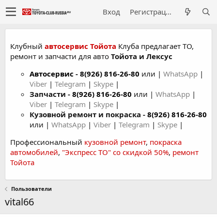
Вход
Регистрация
Клубный
автосервис Тойота
Клуба предлагает ТО,
ремонт и запчасти для авто
Тойота и Лексус
Автосервис
-
8(926) 816-26-80
или |
WhatsApp
|
Viber
|
Telegram
|
Skype
|
Запчасти -
8(926) 816-26-80
или |
WhatsApp
|
Viber
|
Telegram
|
Skype
|
Кузовной ремонт и покраска -
8(926) 816-26-80
или |
WhatsApp
|
Viber
|
Telegram
|
Skype
|
Профессиональный
кузовной ремонт
,
покраска
автомобилей
,
"Экспресс ТО" со скидкой 50%
,
ремонт
Тойота
Пользователи
vital66