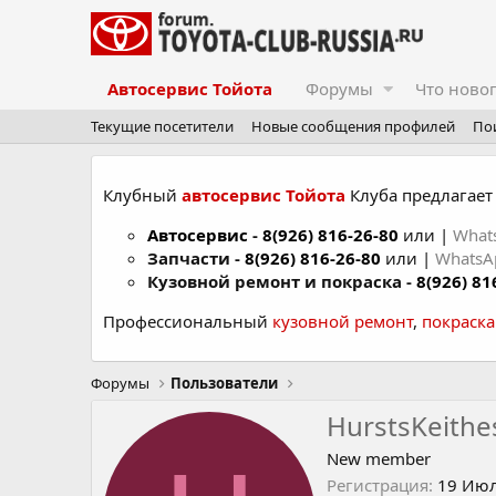
Автосервис Тойота
Форумы
Что ново
Текущие посетители
Новые сообщения профилей
По
Клубный
автосервис Тойота
Клуба предлагает 
Автосервис
-
8(926) 816-26-80
или |
What
Запчасти -
8(926) 816-26-80
или |
Whats
Кузовной ремонт и покраска -
8(926) 81
Профессиональный
кузовной ремонт
,
покраск
Форумы
Пользователи
HurstsKeithe
New member
Регистрация
19 Июл