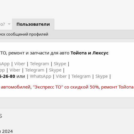
го?
Пользователи
иск сообщений профилей
ТО, ремонт и запчасти для авто
Тойота и Лексус
sApp
|
Viber
|
Telegram
|
Skype
|
App
|
Viber
|
Telegram
|
Skype
|
6-26-80
или |
WhatsApp
|
Viber
|
Telegram
|
Skype
|
а автомобилей
,
"Экспресс ТО" со скидкой 50%
,
ремонт Тойота
s
 2024