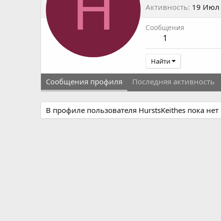
H
Активность
19 Июл
Сообщения
1
Найти
Сообщения профиля
Последняя активность
В профиле пользователя HurstsKeithes пока не