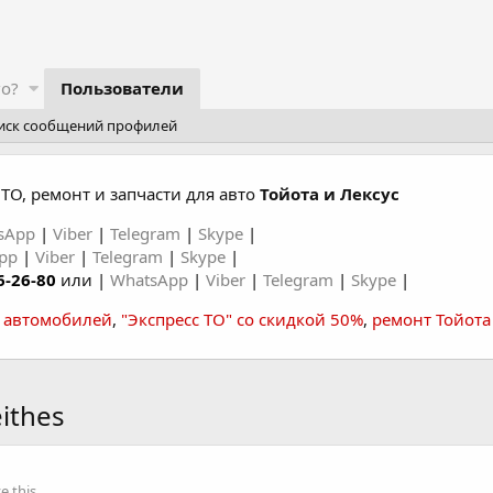
го?
Пользователи
иск сообщений профилей
ТО, ремонт и запчасти для авто
Тойота и Лексус
sApp
|
Viber
|
Telegram
|
Skype
|
App
|
Viber
|
Telegram
|
Skype
|
6-26-80
или |
WhatsApp
|
Viber
|
Telegram
|
Skype
|
а автомобилей
,
"Экспресс ТО" со скидкой 50%
,
ремонт Тойота
ithes
 this.