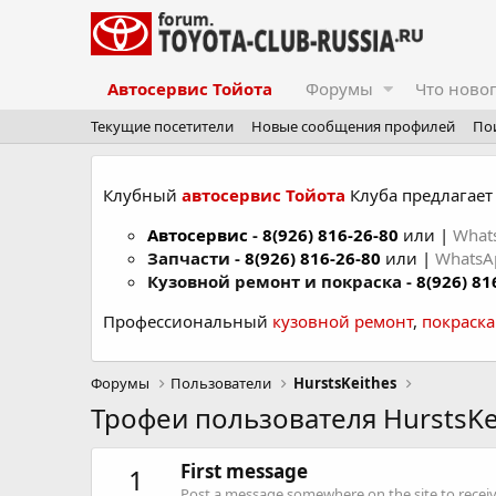
Автосервис Тойота
Форумы
Что ново
Текущие посетители
Новые сообщения профилей
По
Клубный
автосервис Тойота
Клуба предлагает 
Автосервис
-
8(926) 816-26-80
или |
What
Запчасти -
8(926) 816-26-80
или |
Whats
Кузовной ремонт и покраска -
8(926) 81
Профессиональный
кузовной ремонт
,
покраск
Форумы
Пользователи
HurstsKeithes
Трофеи пользователя HurstsKe
First message
1
Post a message somewhere on the site to receive