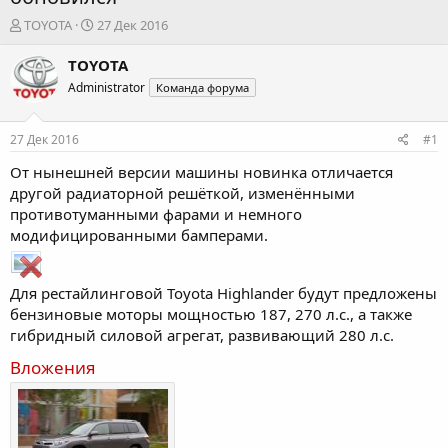
А
Д
TOYOTA
27 Дек 2016
в
а
т
т
TOYOTA
о
а
Administrator
Команда форума
р
н
т
а
е
ч
27 Дек 2016
#1
м
а
ы
л
От нынешней версии машины новинка отличается
а
другой радиаторной решёткой, изменёнными
противотуманными фарами и немного
модифицированными бамперами.
Для рестайлинговой Toyota Highlander будут предложены
бензиновые моторы мощностью 187, 270 л.с., а также
гибридный силовой агрегат, развивающий 280 л.с.
Вложения