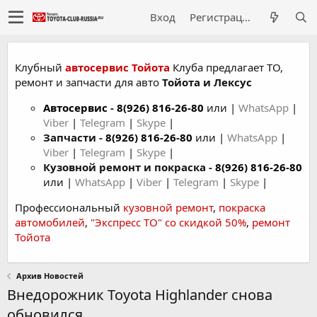
Вход
Регистрация
Клубный
автосервис Тойота
Клуба предлагает ТО,
ремонт и запчасти для авто
Тойота и Лексус
Автосервис
-
8(926) 816-26-80
или |
WhatsApp
|
Viber
|
Telegram
|
Skype
|
Запчасти -
8(926) 816-26-80
или |
WhatsApp
|
Viber
|
Telegram
|
Skype
|
Кузовной ремонт и покраска -
8(926) 816-26-80
или |
WhatsApp
|
Viber
|
Telegram
|
Skype
|
Профессиональный
кузовной ремонт
,
покраска
автомобилей
,
"Экспресс ТО" со скидкой 50%
,
ремонт
Тойота
Архив Новостей
Внедорожник Toyota Highlander снова
обновился