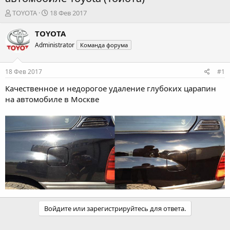
А
Д
TOYOTA
18 Фев 2017
в
а
т
т
TOYOTA
о
а
Administrator
Команда форума
р
н
т
а
е
ч
18 Фев 2017
#1
м
а
ы
л
Качественное и недорогое
удаление глубоких царапин
а
на автомобиле
в Москве
Войдите или зарегистрируйтесь для ответа.