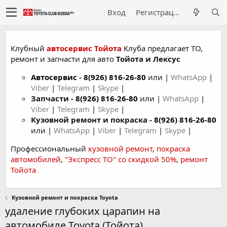
Вход
Регистрация
Клубный
автосервис Тойота
Клуба предлагает ТО,
ремонт и запчасти для авто
Тойота и Лексус
Автосервис
-
8(926) 816-26-80
или |
WhatsApp
|
Viber
|
Telegram
|
Skype
|
Запчасти -
8(926) 816-26-80
или |
WhatsApp
|
Viber
|
Telegram
|
Skype
|
Кузовной ремонт и покраска -
8(926) 816-26-80
или |
WhatsApp
|
Viber
|
Telegram
|
Skype
|
Профессиональный
кузовной ремонт
,
покраска
автомобилей
,
"Экспресс ТО" со скидкой 50%
,
ремонт
Тойота
Кузовной ремонт и покраска Toyota
удаление глубоких царапин на
автомобиле Toyota (Тойота)