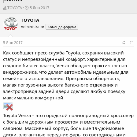
А
Д
TOYOTA
5 Янв 2017
в
а
т
т
TOYOTA
о
а
Administrator
Команда форума
р
н
т
а
е
ч
5 Янв 2017
#1
м
а
ы
л
Как сообщает пресс-служба Toyota, сохраняя высокий
а
статус и непревзойденный комфорт, характерные для
седанов бизнес-класса, Venza обладает практичностью
внедорожника, что делает автомобиль идеальным для
семейного использования. Прекрасная обзорность,
малая погрузочная высота багажного отделения и
электропривод задней двери сделают любую поездку
максимально комфортной.
Toyota Venza – это городской полноприводный кроссовер
с большим дорожным просветом и вместительным
салоном. Массивный корпус, большие 19-дюймовые
диски, элегантные передние фары со светодиодными