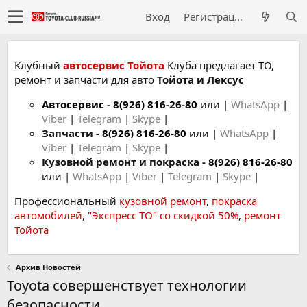
Вход
Регистрация
Клубный
автосервис Тойота
Клуба предлагает ТО,
ремонт и запчасти для авто
Тойота и Лексус
Автосервис
-
8(926) 816-26-80
или |
WhatsApp
|
Viber
|
Telegram
|
Skype
|
Запчасти -
8(926) 816-26-80
или |
WhatsApp
|
Viber
|
Telegram
|
Skype
|
Кузовной ремонт и покраска -
8(926) 816-26-80
или |
WhatsApp
|
Viber
|
Telegram
|
Skype
|
Профессиональный
кузовной ремонт
,
покраска
автомобилей
,
"Экспресс ТО" со скидкой 50%
,
ремонт
Тойота
Архив Новостей
Toyota совершенствует технологии
безопасности