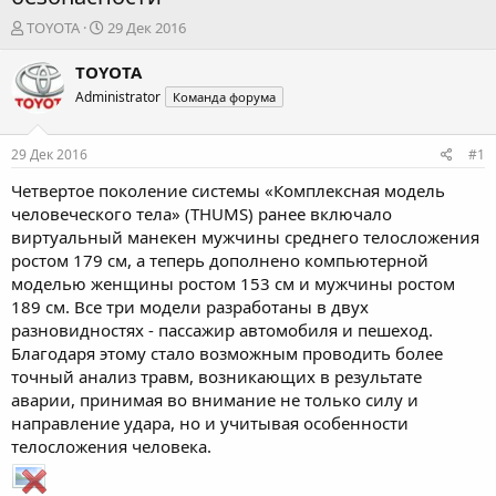
А
Д
TOYOTA
29 Дек 2016
в
а
т
т
TOYOTA
о
а
Administrator
Команда форума
р
н
т
а
е
ч
29 Дек 2016
#1
м
а
ы
л
Четвертое поколение системы «Комплексная модель
а
человеческого тела» (THUMS) ранее включало
виртуальный манекен мужчины среднего телосложения
ростом 179 см, а теперь дополнено компьютерной
моделью женщины ростом 153 см и мужчины ростом
189 см. Все три модели разработаны в двух
разновидностях - пассажир автомобиля и пешеход.
Благодаря этому стало возможным проводить более
точный анализ травм, возникающих в результате
аварии, принимая во внимание не только силу и
направление удара, но и учитывая особенности
телосложения человека.