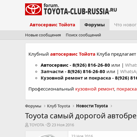
Автосервис Тойота
Форумы
Что новог
Новые сообщения
Поиск сообщений
Клубный
автосервис Тойота
Клуба предлагает 
Автосервис
-
8(926) 816-26-80
или |
What
Запчасти -
8(926) 816-26-80
или |
Whats
Кузовной ремонт и покраска -
8(926) 81
Профессиональный
кузовной ремонт
,
покраск
Форумы
Клуб Toyota
Новости Toyota
Toyota самый дорогой автобре
А
Д
TOYOTA
23 Ноя 2016
в
а
т
т
23 Ноя 2016