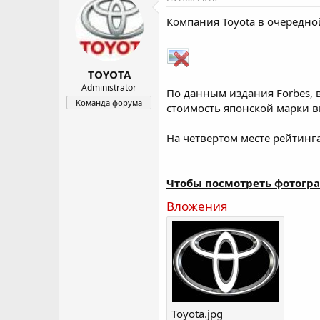
о
а
Компания Toyota в очередно
р
н
т
а
е
ч
м
а
TOYOTA
ы
л
а
Administrator
По данным издания Forbes, 
Команда форума
стоимость японской марки в
На четвертом месте рейтинг
Чтобы посмотреть фотогра
Вложения
Toyota.jpg