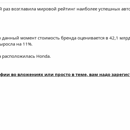
й раз возглавила мировой рейтинг наиболее успешных авт
в данный момент стоимость бренда оценивается в 42,1 мл
ыросла на 11%.
а расположилась Honda.
фии во вложениях или просто в теме, вам надо зареги