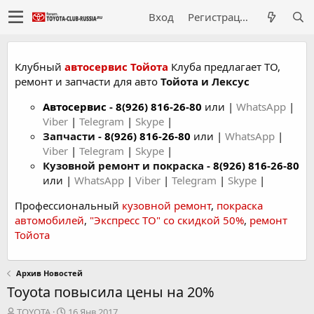
Вход
Регистрация
Клубный
автосервис Тойота
Клуба предлагает ТО,
ремонт и запчасти для авто
Тойота и Лексус
Автосервис
-
8(926) 816-26-80
или |
WhatsApp
|
Viber
|
Telegram
|
Skype
|
Запчасти -
8(926) 816-26-80
или |
WhatsApp
|
Viber
|
Telegram
|
Skype
|
Кузовной ремонт и покраска -
8(926) 816-26-80
или |
WhatsApp
|
Viber
|
Telegram
|
Skype
|
Профессиональный
кузовной ремонт
,
покраска
автомобилей
,
"Экспресс ТО" со скидкой 50%
,
ремонт
Тойота
Архив Новостей
Toyota повысила цены на 20%
А
Д
TOYOTA
16 Янв 2017