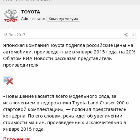
в
а
т
т
TOYOTA
о
а
Administrator
Команда форума
р
н
т
а
е
ч
16 Янв 2017
#1
м
а
ы
л
Японская компания Toyota подняла российские цены на
а
автомобили, произведенные в январе 2015 года, на 20%.
Об этом РИА Новости рассказал представитель
производителя.
«Повышение касается всего модельного ряда, за
исключением внедорожника Toyota Land Cruiser 200 в
стартовой комплектации», — пояснил представитель
концерна. По его словам, речь идет об увеличении
стоимости машин, произведенных исключительно в
январе 2015 года.
Вложения