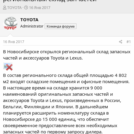
А
Д
TOYOTA
16 Янв 2017
в
а
т
т
TOYOTA
о
а
Administrator
Команда форума
р
н
т
а
е
ч
16 Янв 2017
#1
м
а
ы
л
В Новосибирске открылся региональный склад запасных
а
частей и аксессуаров Toyota и Lexus.
В состав регионального склада общей площадью 4 802
м2 входят складские помещения и офисные помещения.
В настоящее время на складе хранится 9 000
наименований оригинальных запасных частей и
аксессуаров Toyota и Lexus, произведенных в России,
Бельгии, Финляндии и Японии. В дальнейшем
планируется расширить номенклатуру склада в
Новосибирске до 15 000 единиц, что обеспечит
своевременное предоставление всех необходимых
запасных частей по первому запросу дилера.