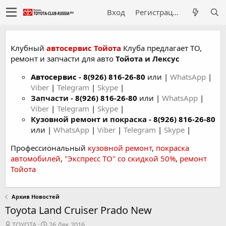
Вход
Регистрация
Клубный
автосервис Тойота
Клуба предлагает ТО,
ремонт и запчасти для авто
Тойота и Лексус
Автосервис
-
8(926) 816-26-80
или |
WhatsApp
|
Viber
|
Telegram
|
Skype
|
Запчасти -
8(926) 816-26-80
или |
WhatsApp
|
Viber
|
Telegram
|
Skype
|
Кузовной ремонт и покраска -
8(926) 816-26-80
или |
WhatsApp
|
Viber
|
Telegram
|
Skype
|
Профессиональный
кузовной ремонт
,
покраска
автомобилей
,
"Экспресс ТО" со скидкой 50%
,
ремонт
Тойота
Архив Новостей
Toyota Land Cruiser Prado New
А
Д
TOYOTA
26 Дек 2016