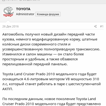
в
а
т
т
TOYOTA
о
а
Administrator
Команда форума
р
н
т
а
е
ч
26 Дек 2016
#1
м
а
ы
л
Автомобиль получил новый дизайн передней части
а
кузова, немного модифицированную корму, штатные
колёсные диски современного стиля и
усовершенствованную полноприводную трансмиссию.
Изменился и салон машины — он стало более
просторным и удобным, а также обзавелся
перелицованной передней панелью.
Toyota Land Cruiser Prado 2010 модельного года будет
оснащаться 4.6-литровым мотором V8 мощностью 310
л.с, который станет работать в паре с шестиступенчатой
АКПП.
По последним данным, новое поколение Toyota Land
Cruiser Prado 2010 модельного года будет представлено