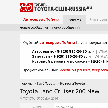
Автосервис Тойота
Форумы
Что новог
Новые сообщения
Поиск сообщений
Клубный
автосервис Тойота
Клуба предлагает 
Автосервис
-
8(926) 816-26-80
или |
What
Запчасти -
8(926) 816-26-80
или |
Whats
Кузовной ремонт и покраска -
8(926) 81
Профессиональный
кузовной ремонт
,
покраск
Форумы
Клуб Toyota
Новости Toyota
Toyota Land Cruiser 200 New
А
Д
TOYOTA
20 Дек 2016
в
а
т
т
20 Дек 2016