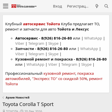
Вход
Регистрация
Клубный
автосервис Тойота
Клуба предлагает ТО,
ремонт и запчасти для авто
Тойота и Лексус
Автосервис
-
8(926) 816-26-80
или |
WhatsApp
|
Viber
|
Telegram
|
Skype
|
Запчасти -
8(926) 816-26-80
или |
WhatsApp
|
Viber
|
Telegram
|
Skype
|
Кузовной ремонт и покраска -
8(926) 816-26-80
или |
WhatsApp
|
Viber
|
Telegram
|
Skype
|
Профессиональный
кузовной ремонт
,
покраска
автомобилей
,
"Экспресс ТО" со скидкой 50%
,
ремонт
Тойота
Архив Новостей
Toyota Corolla T Sport
А
Д
TOYOTA
20 Дек 2016