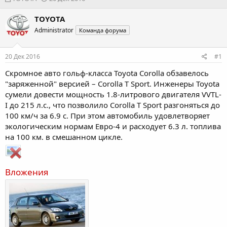
в
а
т
т
TOYOTA
о
а
Administrator
Команда форума
р
н
т
а
е
ч
20 Дек 2016
#1
м
а
ы
л
Скромное авто гольф-класса Toyota Corolla обзавелось
а
"заряженной" версией – Corolla T Sport. Инженеры Toyota
сумели довести мощность 1.8-литрового двигателя VVTL-
I до 215 л.с., что позволило Corolla T Sport разгоняться до
100 км/ч за 6.9 с. При этом автомобиль удовлетворяет
экологическим нормам Евро-4 и расходует 6.3 л. топлива
на 100 км. в смешанном цикле.
Вложения