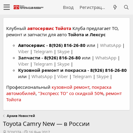
Вход
Регистрация
Клубный
автосервис Тойота
Клуба предлагает ТО,
ремонт и запчасти для авто
Тойота и Лексус
Автосервис
-
8(926) 816-26-80
или |
WhatsApp
|
Viber
|
Telegram
|
Skype
|
Запчасти -
8(926) 816-26-80
или |
WhatsApp
|
Viber
|
Telegram
|
Skype
|
Кузовной ремонт и покраска -
8(926) 816-26-80
или |
WhatsApp
|
Viber
|
Telegram
|
Skype
|
Профессиональный
кузовной ремонт
,
покраска
автомобилей
,
"Экспресс ТО" со скидкой 50%
,
ремонт
Тойота
Архив Новостей
Toyota Camry New — в России
А
Д
TOYOTA
16 Янв 2017