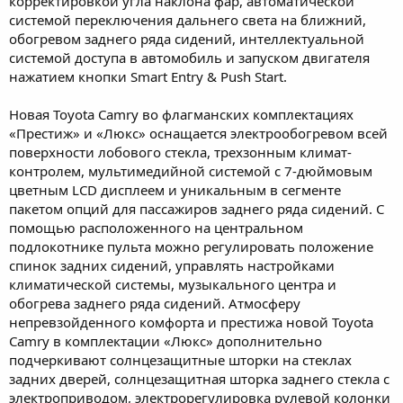
корректировкой угла наклона фар, автоматической
системой переключения дальнего света на ближний,
обогревом заднего ряда сидений, интеллектуальной
системой доступа в автомобиль и запуском двигателя
нажатием кнопки Smart Entry & Push Start.
Новая Toyota Camry во флагманских комплектациях
«Престиж» и «Люкс» оснащается электрообогревом всей
поверхности лобового стекла, трехзонным климат-
контролем, мультимедийной системой с 7-дюймовым
цветным LCD дисплеем и уникальным в сегменте
пакетом опций для пассажиров заднего ряда сидений. С
помощью расположенного на центральном
подлокотнике пульта можно регулировать положение
спинок задних сидений, управлять настройками
климатической системы, музыкального центра и
обогрева заднего ряда сидений. Атмосферу
непревзойденного комфорта и престижа новой Toyota
Camry в комплектации «Люкс» дополнительно
подчеркивают солнцезащитные шторки на стеклах
задних дверей, солнцезащитная шторка заднего стекла с
электроприводом, электрорегулировка рулевой колонки