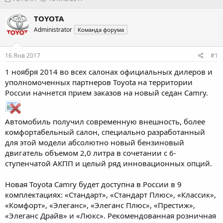
в
а
т
т
TOYOTA
о
а
Administrator
Команда форума
р
н
т
а
е
ч
16 Янв 2017
#1
м
а
ы
л
1 ноября 2014 во всех салонах официальных дилеров и
а
уполномоченных партнеров Toyota на территории
России начнется прием заказов на новый седан Camry.
Автомобиль получил современную внешность, более
комфортабельный салон, специально разработанный
для этой модели абсолютно новый бензиновый
двигатель объемом 2,0 литра в сочетании с 6-
ступенчатой АКПП и целый ряд инновационных опций.
Новая Toyota Camry будет доступна в России в 9
комплектациях: «Стандарт», «Стандарт Плюс», «Классик»,
«Комфорт», «Элеганс», «Элеганс Плюс», «Престиж»,
«Элеганс Драйв» и «Люкс». Рекомендованная розничная