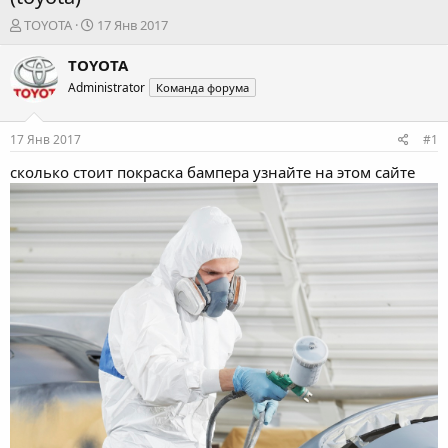
А
Д
TOYOTA
17 Янв 2017
в
а
т
т
TOYOTA
о
а
Administrator
Команда форума
р
н
т
а
е
ч
17 Янв 2017
#1
м
а
ы
л
сколько стоит покраска бампера
узнайте на этом сайте
а